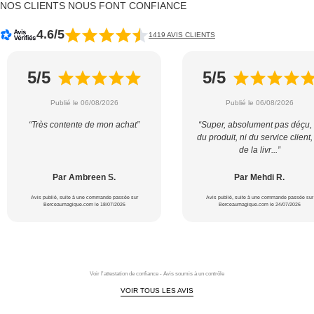
NOS CLIENTS NOUS FONT CONFIANCE
4.6/5
1419 AVIS CLIENTS
5/5
5/5
Publié le 06/08/2026
Publié le 06/08/2026
“Très contente de mon achat”
“Super, absolument pas déçu, 
du produit, ni du service client,
de la livr...”
Par Ambreen S.
Par Mehdi R.
Avis publié, suite à une commande passée sur
Avis publié, suite à une commande passée sur
Berceaumagique.com le 18/07/2026
Berceaumagique.com le 24/07/2026
Voir l'attestation de confiance - Avis soumis à un contrôle
VOIR TOUS LES AVIS