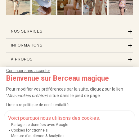
NOS SERVICES
INFORMATIONS
À PROPOS
Continuer sans accepter
PROFESSIONNELS
Bienvenue sur Berceau magique
LISTES CADEAUX
Pour modifier vos préférences par la suite, cliquez sur le lien
'
Mes cookies préférés
' situé dans le pied de page.
Lire notre politique de confidentialité
|
|
|
|
Carte cadeau
Retour 100 jours
Moyens de paiement
Zones et frais de livraison
|
|
|
|
Service après-vente
FAQ
Rappels de produits
Protection des données
Voici pourquoi nous utilisons des cookies.
|
|
Mentions légales et crédits
Conditions générales de ventes
Mes cookies
Partage de données avec Google
Cookies fonctionnels
Nos moyens de paiement sécurisés
Mesure d'audience & Analytics