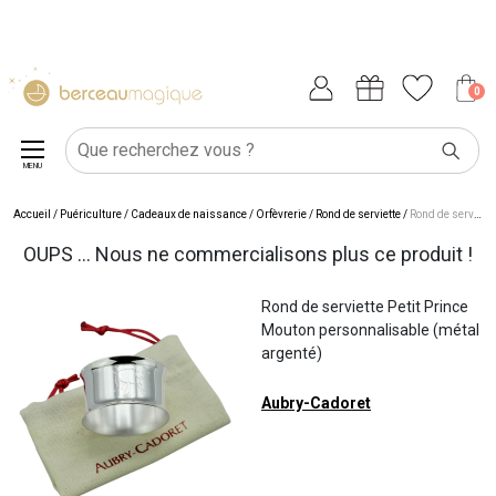
0
MENU
Accueil
/
Puériculture
/
Cadeaux de naissance
/
Orfèvrerie
/
Rond de serviette
/
Rond de serviette Petit Prince Mouton personnalisable (métal argenté)
OUPS ... Nous ne commercialisons plus ce produit !
Rond de serviette Petit Prince
Mouton personnalisable (métal
argenté)
Aubry-Cadoret