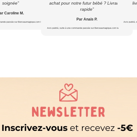
soignée”
achat pour notre futur bébé ? Livraison
li
rapide”
ar Caroline M.
Par Anaïs P.
mmande passée sur Berceaumagique.com le 22/07/2026
Avis publié,
Avis publié, suite à une commande passée sur Berceaumagique.com le 16/07/2026