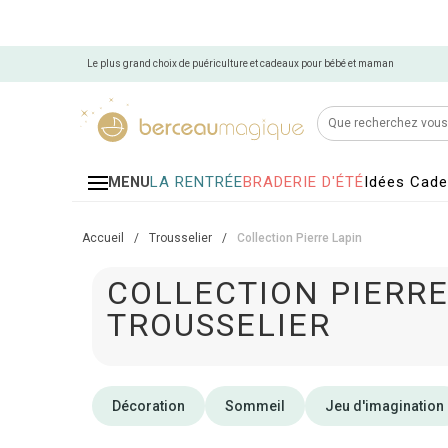
Le plus grand choix de puériculture et cadeaux pour bébé et maman
LA RENTRÉE
BRADERIE D'ÉTÉ
Idées Cad
MENU
Accueil
/
Trousselier
/
Collection Pierre Lapin
COLLECTION PIERRE
TROUSSELIER
Décoration
Sommeil
Jeu d'imagination