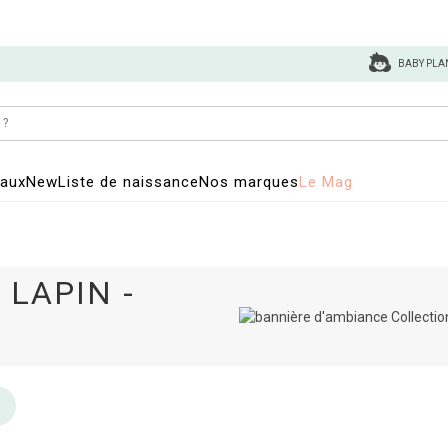
BABY PLA
eaux
New
Liste de naissance
Nos marques
Le Mag
 LAPIN -