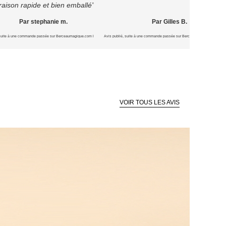
vraison rapide et bien emballé”
Par stephanie m.
Par Gilles B.
 suite à une commande passée sur Berceaumagique.com le 16/07/2026
Avis publié, suite à une commande passée sur Berceaumagique.com le 1
VOIR TOUS LES AVIS