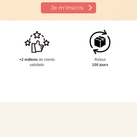
+2 millions
de clients
Retour
satisfaits
100 jours