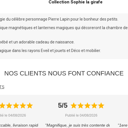
Collection Sophie la girafe
figie du célèbre personnage
Pierre Lapin
pour le bonheur des petits.
sique magnétiques
et
lanternes magiques
qui décoreront la chambre de
 bébé
et un adorable
cadeau de naissance
.
magique dans les rayons
Eveil et jouets
et
Déco et mobilier
.
NOS CLIENTS NOUS FONT CONFIANCE
TS
5/5
lié le 04/08/2026
Publié le 04/08/2026
cable, livraison rapide et
“Magnifique, je suis très contente de cet
“1ere