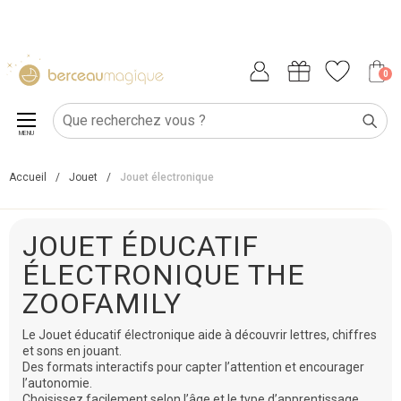
0
MENU
Accueil
/
Jouet
/
Jouet électronique
JOUET ÉDUCATIF
ÉLECTRONIQUE THE
ZOOFAMILY
Le Jouet éducatif électronique aide à découvrir lettres, chiffres
et sons en jouant.
Des formats interactifs pour capter l’attention et encourager
l’autonomie.
Choisissez facilement selon l’âge et le type d’apprentissage.