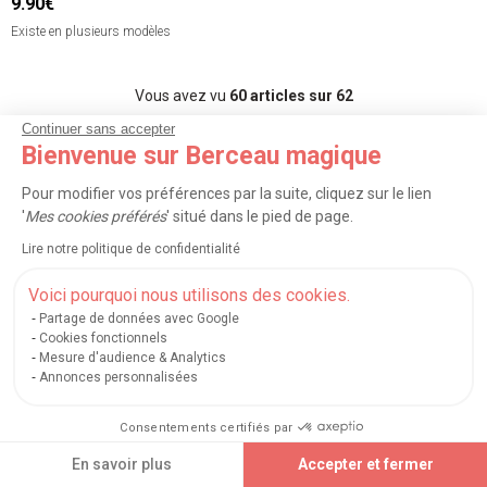
9.90€
Existe en plusieurs modèles
Vous avez vu
60
articles sur 62
Continuer sans accepter
Bienvenue sur Berceau magique
Afficher plus d’articles
Pour modifier vos préférences par la suite, cliquez sur le lien
'
Mes cookies préférés
' situé dans le pied de page.
<
1
2
>
Lire notre politique de confidentialité
Voici pourquoi nous utilisons des cookies.
TRIER
FILTRER (1)
Partage de données avec Google
Cookies fonctionnels
Mesure d'audience & Analytics
Découvrez toutes nos marques du
Annonces personnalisées
rayon
Consentements certifiés par
En savoir plus
Accepter et fermer