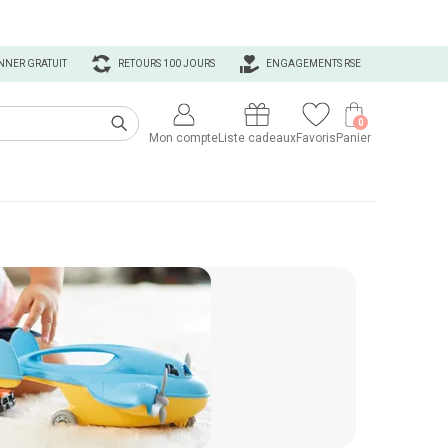
NNER GRATUIT
RETOURS 100 JOURS
ENGAGEMENTS RSE
0
Mon compte
Liste cadeaux
Favoris
Panier