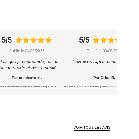
5/5
5/5
Publié le 04/08/2026
Publié le 03/08/2026
 fois que je commande, pas déçu
“Livraison rapide comme prévu”
vraison rapide et bien emballé”
Par stephanie m.
Par Gilles B.
 suite à une commande passée sur Berceaumagique.com le 16/07/2026
Avis publié, suite à une commande passée sur Berceaumagique.com le 1
VOIR TOUS LES AVIS