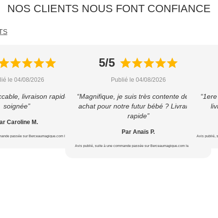
NOS CLIENTS NOUS FONT CONFIANCE
TS
5/5
lié le 04/08/2026
Publié le 04/08/2026
cable, livraison rapide et
“Magnifique, je suis très contente de cet
“1ere
soignée”
achat pour notre futur bébé ? Livraison
li
rapide”
ar Caroline M.
Par Anaïs P.
mmande passée sur Berceaumagique.com le 22/07/2026
Avis publié,
Avis publié, suite à une commande passée sur Berceaumagique.com le 16/07/2026