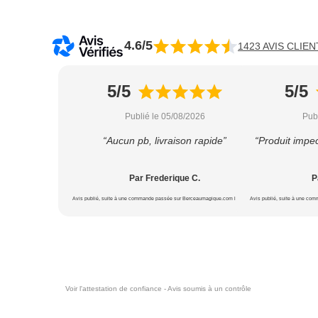
4.6/5
1423 AVIS CLIEN
5/5
5/5
Publié le 05/08/2026
Pub
“Aucun pb, livraison rapide”
“Produit impec
Par Frederique C.
P
Avis publié, suite à une commande passée sur Berceaumagique.com le 20/07/2026
Avis publié, suite à une co
Voir l'attestation de confiance - Avis soumis à un contrôle