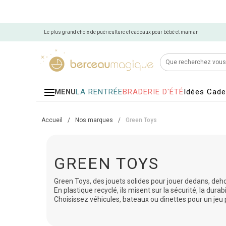
Le plus grand choix de puériculture et cadeaux pour bébé et maman
LA RENTRÉE
BRADERIE D'ÉTÉ
Idées Cad
MENU
Accueil
/
Nos marques
/
Green Toys
GREEN TOYS
Green Toys, des jouets solides pour jouer dedans, deho
En plastique recyclé, ils misent sur la sécurité, la durabil
Choisissez véhicules, bateaux ou dinettes pour un jeu 