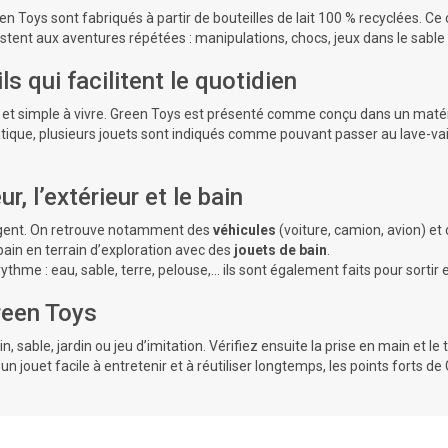
 Toys sont fabriqués à partir de bouteilles de lait 100 % recyclées. Ce 
stent aux aventures répétées : manipulations, chocs, jeux dans le sable 
ls qui facilitent le quotidien
able et simple à vivre. Green Toys est présenté comme conçu dans un mat
ique, plusieurs jouets sont indiqués comme pouvant passer au lave-vaiss
r, l’extérieur et le bain
ugent. On retrouve notamment des
véhicules
(voiture, camion, avion) et
bain en terrain d’exploration avec des
jouets de bain
.
 rythme : eau, sable, terre, pelouse,… ils sont également faits pour sortir
reen Toys
in, sable, jardin ou jeu d’imitation. Vérifiez ensuite la prise en main et l
z un jouet facile à entretenir et à réutiliser longtemps, les points forts