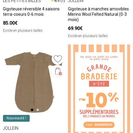
LES PETITES BILLES
JOLLEIN
★
4/5 (1)
Gigoteuse réversible 4 saisons
Gigoteuse à manches amovibles
terra-coeurs 0-6 mois
Merino Wool Felted Natural (0-3
mois)
85.00€
69.90€
Existe en plusieurs tailles
Existe en plusieurs tailles
❮
❯
Nouveauté !
JOLLEIN