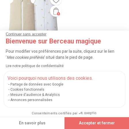
Continuer sans accepter
Bienvenue sur Berceau magique
Pour modifier vos préférences par la suite, cliquez sur le lien
'
Mes cookies préférés
' situé dans le pied de page.
Lire notre politique de confidentialité
LES PETITES BILLES
Gigoteuse réversible 4 saisons
Voici pourquoi nous utilisons des cookies.
beige 0-6 mois
Partage de données avec Google
85.00€
Cookies fonctionnels
Mesure d'audience & Analytics
Existe en plusieurs tailles
Annonces personnalisées
Vous avez vu
60
articles sur 309
Consentements certifiés par
TRIER
FILTRER (1)
En savoir plus
Accepter et fermer