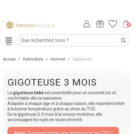
0
MENU
Accueil
/
Puériculture
/
Sommeil
/
Gigoteuses
GIGOTEUSE 3 MOIS
La
gigoteuse bébé
est essentielle pour un sommeil sûr et
confortable dès la naissance.
Adaptée à chaque âge et à chaque saison, elle maintient bébé
à la bonne température grâce au choix du TOG.
De la gigoteuse 0-3 mois à la version évolutive, elle
accompagne les nuits en toute sérénité.
Guide
: Comment choisir une gigoteuse et son TOG ?