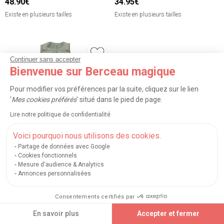
48.90€
34.95€
Existe en plusieurs tailles
Existe en plusieurs tailles
Continuer sans accepter
Bienvenue sur Berceau magique
Pour modifier vos préférences par la suite, cliquez sur le lien
'
Mes cookies préférés
' situé dans le pied de page.
Lire notre politique de confidentialité
Voici pourquoi nous utilisons des cookies.
Partage de données avec Google
Cookies fonctionnels
Mesure d'audience & Analytics
TROIS KILOS SEPT
Annonces personnalisées
Gigoteuse TOG 0,5 Honey Argile
(3-18 mois)
Consentements certifiés par
24.90€
TRIER
FILTRER (1)
En savoir plus
Accepter et fermer
Existe en plusieurs modèles