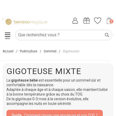
0
MENU
Accueil
/
Puériculture
/
Sommeil
/
Gigoteuses
GIGOTEUSE MIXTE
La
gigoteuse bébé
est essentielle pour un sommeil sûr et
confortable dès la naissance.
Adaptée à chaque âge et à chaque saison, elle maintient bébé
à la bonne température grâce au choix du TOG.
De la gigoteuse 0-3 mois à la version évolutive, elle
accompagne les nuits en toute sérénité.
Guide
: Comment choisir une gigoteuse et son TOG ?