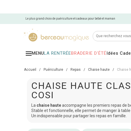
Le plus grand choix de puériculture et cadeaux pour bébé et maman
LA RENTRÉE
BRADERIE D'ÉTÉ
Idées Cad
MENU
Accueil
/
Puériculture
/
Repas
/
Chaise haute
/
Chaise h
CHAISE HAUTE CLAS
COSI
La
chaise haute
accompagne les premiers repas de b
Stable et fonctionnelle, elle permet de manger à table 
Un indispensable pour partager les repas en famille.