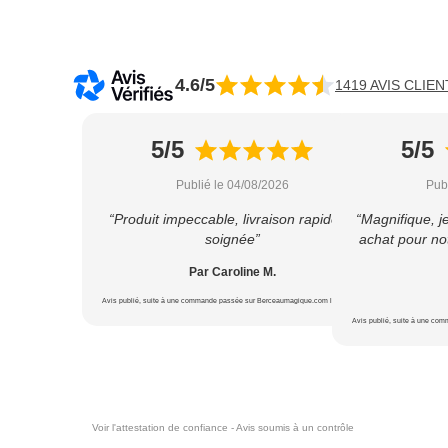
4.6/5
1419 AVIS CLIEN
5/5
5/5
Publié le 04/08/2026
Pub
“Produit impeccable, livraison rapide et
“Magnifique, j
soignée”
achat pour not
Par Caroline M.
Avis publié, suite à une commande passée sur Berceaumagique.com le 22/07/2026
Avis publié, suite à une co
Voir l'attestation de confiance - Avis soumis à un contrôle