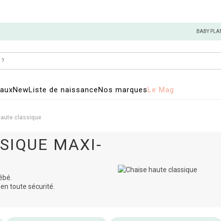
BABY PLA
eaux
New
Liste de naissance
Nos marques
Le Mag
aute classique
SIQUE MAXI-
ébé.
en toute sécurité.