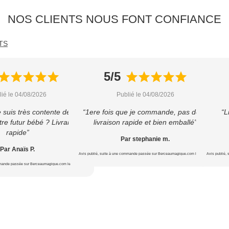
NOS CLIENTS NOUS FONT CONFIANCE
TS
5/5
lié le 04/08/2026
Publié le 04/08/2026
e suis très contente de cet
“1ere fois que je commande, pas déçu
“L
re futur bébé ? Livraison
livraison rapide et bien emballé”
rapide”
Par stephanie m.
Par Anaïs P.
Avis publié, suite à une commande passée sur Berceaumagique.com le 16/07/2026
Avis publié,
mmande passée sur Berceaumagique.com le 16/07/2026