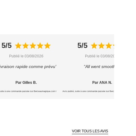
5/5
5/5
Publié le 03/08/2026
Publié le 03/08/2026
ivraison rapide comme prévu”
“All went smoothly”
Par Gilles B.
Par ANA N.
 suite à une commande passée sur Berceaumagique.com le 15/07/2026
Avis publié, suite à une commande passée sur Berceaumagique.com le 1
VOIR TOUS LES AVIS