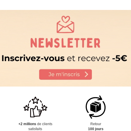
+2 millions
de clients
Retour
satisfaits
100 jours