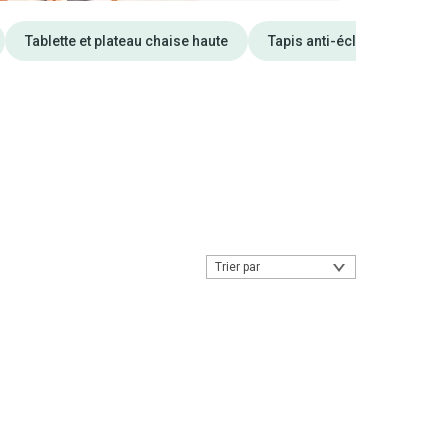
Tablette et plateau chaise haute
Tapis anti-éclaboussure ch
Trier par