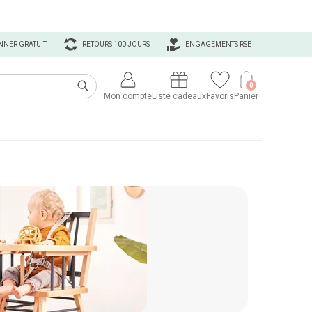
NNER GRATUIT
RETOURS 100 JOURS
ENGAGEMENTS RSE
0
Mon compte
Liste cadeaux
Favoris
Panier