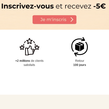
+2 millions
de clients
Retour
satisfaits
100 jours