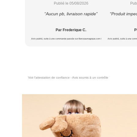
Publié le 05/08/2026
Pub
“Aucun pb, livraison rapide”
“Produit impec
Par Frederique C.
P
Avis publié, suite à une commande passée sur Berceaumagique.com le 20/07/2026
Avis publié, suite à une co
Voir l'attestation de confiance - Avis soumis à un contrôle