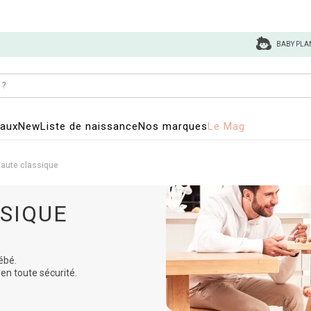
BABY PLA
eaux
New
Liste de naissance
Nos marques
Le Mag
aute classique
SIQUE
ébé.
en toute sécurité.