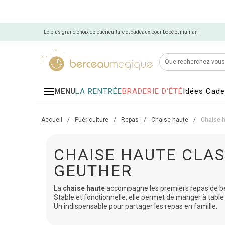
Le plus grand choix de puériculture et cadeaux pour bébé et maman
LA RENTRÉE
BRADERIE D'ÉTÉ
Idées Cad
MENU
Accueil
/
Puériculture
/
Repas
/
Chaise haute
/
Chaise h
CHAISE HAUTE CLAS
GEUTHER
La
chaise haute
accompagne les premiers repas de b
Stable et fonctionnelle, elle permet de manger à table 
Un indispensable pour partager les repas en famille.