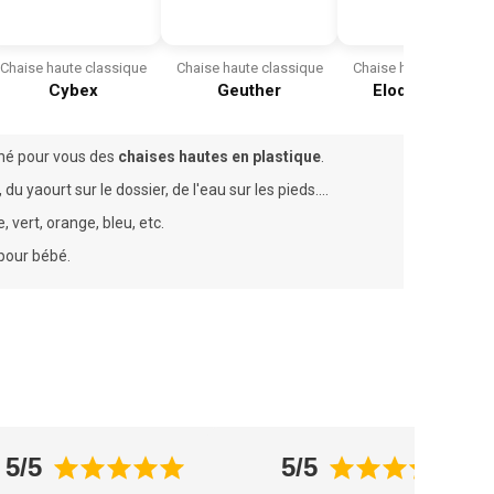
Chaise haute classique
Chaise haute classique
Chaise haute classiqu
Cybex
Geuther
Elodie Details
onné pour vous des
chaises hautes en plastique
.
 yaourt sur le dossier, de l'eau sur les pieds....
 vert, orange, bleu, etc.
pour bébé.
5/5
5/5