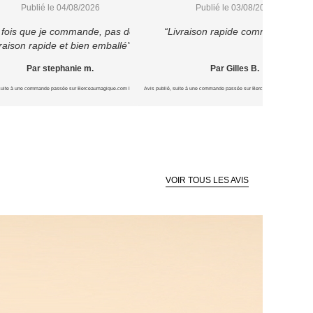
Publié le 04/08/2026
Publié le 03/08/2026
 fois que je commande, pas déçu
“Livraison rapide comme prévu”
vraison rapide et bien emballé”
Par stephanie m.
Par Gilles B.
 suite à une commande passée sur Berceaumagique.com le 16/07/2026
Avis publié, suite à une commande passée sur Berceaumagique.com le 1
VOIR TOUS LES AVIS