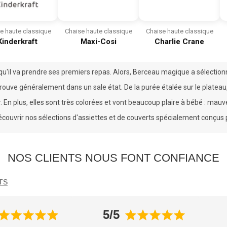
e haute classique
Chaise haute classique
Chaise haute classique
Kinderkraft
Maxi-Cosi
Charlie Crane
le qu'il va prendre ses premiers repas. Alors, Berceau magique a sélecti
rouve généralement dans un sale état. De la purée étalée sur le plateau, du
. En plus, elles sont très colorées et vont beaucoup plaire à bébé : mauve,
couvrir nos sélections d'
assiettes
et de
couverts
spécialement conçus 
NOS CLIENTS NOUS FONT CONFIANCE
TS
5/5