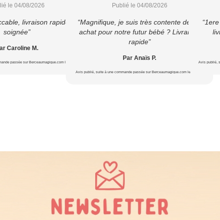
lié le 04/08/2026
Publié le 04/08/2026
cable, livraison rapide et
“Magnifique, je suis très contente de cet
“1ere
soignée”
achat pour notre futur bébé ? Livraison
li
rapide”
ar Caroline M.
Par Anaïs P.
mmande passée sur Berceaumagique.com le 22/07/2026
Avis publié,
Avis publié, suite à une commande passée sur Berceaumagique.com le 16/07/2026