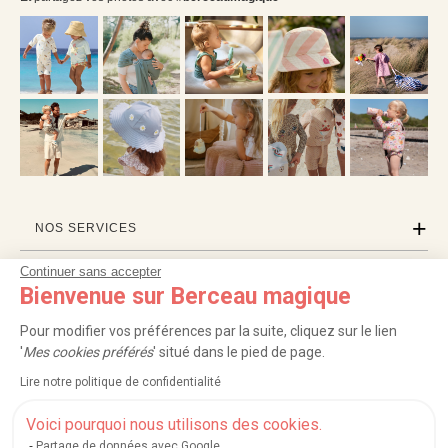
NOS SERVICES
Continuer sans accepter
INFORMATIONS
Bienvenue sur Berceau magique
À PROPOS
Pour modifier vos préférences par la suite, cliquez sur le lien
'
Mes cookies préférés
' situé dans le pied de page.
PROFESSIONNELS
Lire notre politique de confidentialité
LISTES CADEAUX
Voici pourquoi nous utilisons des cookies.
Partage de données avec Google