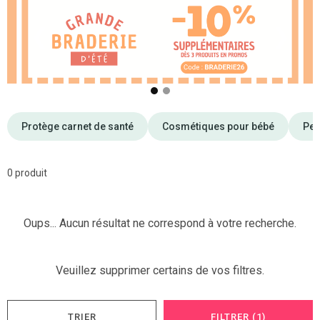
❮
❯
Protège carnet de santé
Cosmétiques pour bébé
Pei
0 produit
Oups... Aucun résultat ne correspond à votre recherche.
Veuillez supprimer certains de vos filtres.
TRIER
FILTRER (1)