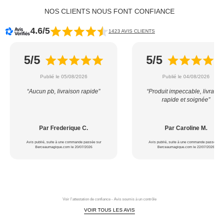
NOS CLIENTS NOUS FONT CONFIANCE
4.6/5
1423 AVIS CLIENTS
5/5
5/5
Publié le 05/08/2026
Publié le 04/08/2026
“Aucun pb, livraison rapide”
“Produit impeccable, livrai
rapide et soignée”
Par Frederique C.
Par Caroline M.
Avis publié, suite à une commande passée sur
Avis publié, suite à une commande passée 
Berceaumagique.com le 20/07/2026
Berceaumagique.com le 22/07/2026
Voir l'attestation de confiance - Avis soumis à un contrôle
VOIR TOUS LES AVIS