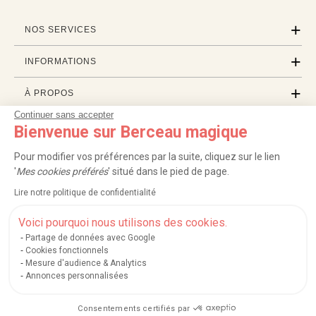
NOS SERVICES
INFORMATIONS
À PROPOS
Continuer sans accepter
PROFESSIONNELS
Bienvenue sur Berceau magique
Pour modifier vos préférences par la suite, cliquez sur le lien
LISTES CADEAUX
'
Mes cookies préférés
' situé dans le pied de page.
Lire notre politique de confidentialité
|
|
|
|
Carte cadeau
Retour 100 jours
Moyens de paiement
Zones et frais de livraison
Voici pourquoi nous utilisons des cookies.
|
|
|
|
Service après-vente
FAQ
Rappels de produits
Protection des données
|
|
Mentions légales et crédits
Conditions générales de ventes
Mes cookies
Partage de données avec Google
Cookies fonctionnels
Nos moyens de paiement sécurisés
Mesure d'audience & Analytics
Annonces personnalisées
Consentements certifiés par