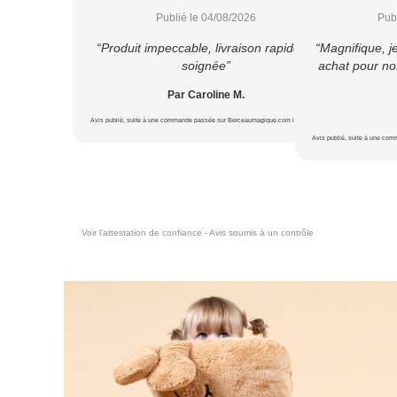
Publié le 04/08/2026
Pub
“Produit impeccable, livraison rapide et
“Magnifique, j
soignée”
achat pour not
Par Caroline M.
Avis publié, suite à une commande passée sur Berceaumagique.com le 22/07/2026
Avis publié, suite à une co
Voir l'attestation de confiance - Avis soumis à un contrôle