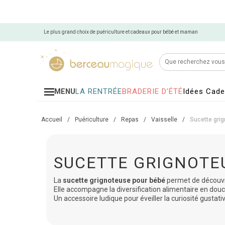
Le plus grand choix de puériculture et cadeaux pour bébé et maman
LA RENTRÉE
BRADERIE D'ÉTÉ
Idées Cad
MENU
Accueil
/
Puériculture
/
Repas
/
Vaisselle
/
Sucette gri
SUCETTE GRIGNOTE
La
sucette grignoteuse pour bébé
permet de découvri
Elle accompagne la diversification alimentaire en douc
Un accessoire ludique pour éveiller la curiosité gustati