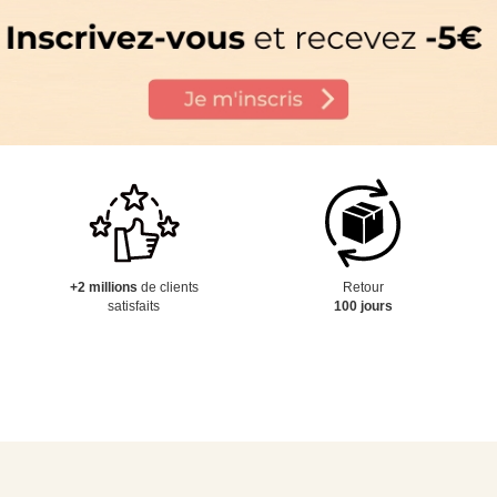
+2 millions
de clients
Retour
satisfaits
100 jours