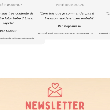
lié le 04/08/2026
Publié le 04/08/2026
e suis très contente de cet
“1ere fois que je commande, pas déçu
“L
re futur bébé ? Livraison
livraison rapide et bien emballé”
rapide”
Par stephanie m.
Par Anaïs P.
Avis publié, suite à une commande passée sur Berceaumagique.com le 16/07/2026
Avis publié,
mmande passée sur Berceaumagique.com le 16/07/2026