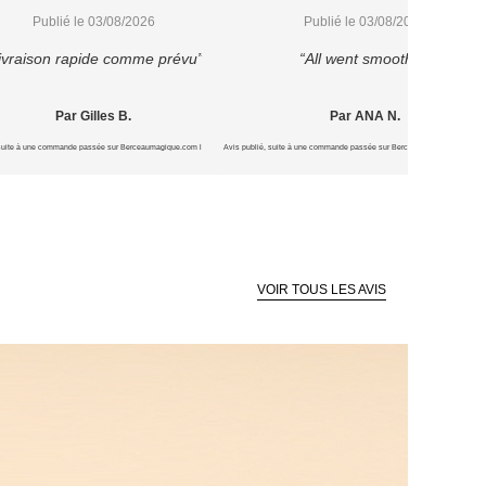
Publié le 03/08/2026
Publié le 03/08/2026
ivraison rapide comme prévu”
“All went smoothly”
Par Gilles B.
Par ANA N.
 suite à une commande passée sur Berceaumagique.com le 15/07/2026
Avis publié, suite à une commande passée sur Berceaumagique.com le 1
VOIR TOUS LES AVIS