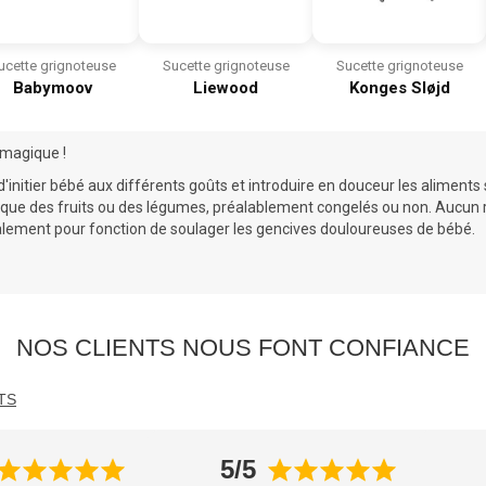
ucette grignoteuse
Sucette grignoteuse
Sucette grignoteuse
Babymoov
Liewood
Konges Sløjd
magique !
'initier bébé aux différents goûts et introduire en douceur les aliments
els que des fruits ou des légumes, préalablement congelés ou non. Aucu
galement pour fonction de soulager les gencives douloureuses de bébé.
NOS CLIENTS NOUS FONT CONFIANCE
TS
5/5