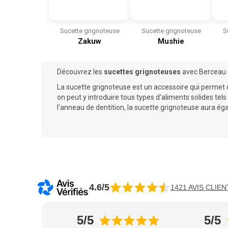
Sucette grignoteuse
Sucette grignoteuse
S
Zakuw
Mushie
Découvrez les
sucettes grignoteuses
avec Berceau 
La sucette grignoteuse est un accessoire qui permet d
on peut y introduire tous types d'aliments solides t
l'
anneau de dentition
, la sucette grignoteuse aura é
4.6/5
1421 AVIS CLIEN
5/5
5/5