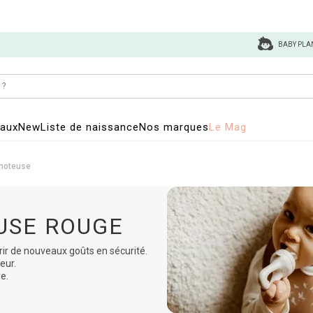
BABY PLA
eaux
New
Liste de naissance
Nos marques
Le Mag
gnoteuse
USE ROUGE
r de nouveaux goûts en sécurité.
eur.
ve.