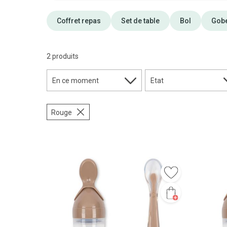
Coffret repas
Set de table
Bol
Gobe
2 produits
En ce moment
Etat
Rouge