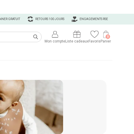
NNER GRATUIT
RETOURS 100 JOURS
ENGAGEMENTS RSE
0
Mon compte
Liste cadeaux
Favoris
Panier