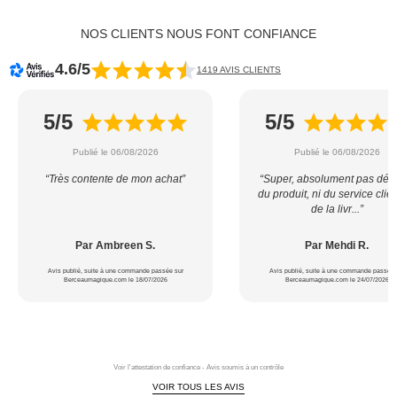
NOS CLIENTS NOUS FONT CONFIANCE
4.6/5
1419 AVIS CLIENTS
5/5
5/5
Publié le 06/08/2026
Publié le 06/08/2026
“Très contente de mon achat”
“Super, absolument pas déçu
du produit, ni du service clien
de la livr...”
Par Ambreen S.
Par Mehdi R.
Avis publié, suite à une commande passée sur
Avis publié, suite à une commande passée 
Berceaumagique.com le 18/07/2026
Berceaumagique.com le 24/07/2026
Voir l'attestation de confiance - Avis soumis à un contrôle
VOIR TOUS LES AVIS