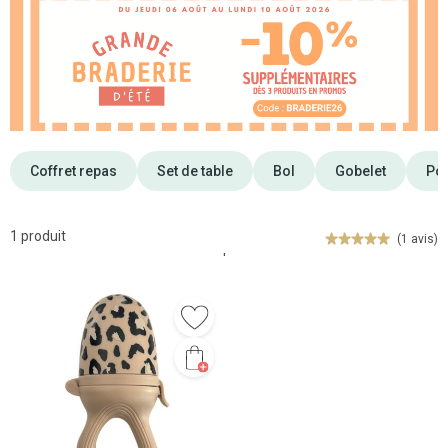
Coffret repas
Set de table
Bol
Gobelet
Pot
1 produit
(1 avis)
'