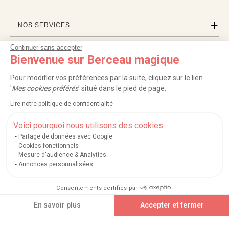
NOS SERVICES
Continuer sans accepter
INFORMATIONS
Bienvenue sur Berceau magique
À PROPOS
Pour modifier vos préférences par la suite, cliquez sur le lien
'
Mes cookies préférés
' situé dans le pied de page.
PROFESSIONNELS
Lire notre politique de confidentialité
LISTES CADEAUX
Voici pourquoi nous utilisons des cookies.
Partage de données avec Google
Cookies fonctionnels
Mesure d'audience & Analytics
|
|
|
|
Carte cadeau
Retour 100 jours
Moyens de paiement
Zones et frais de livraison
Annonces personnalisées
|
|
|
|
Service après-vente
FAQ
Rappels de produits
Protection des données
|
|
Mentions légales et crédits
Conditions générales de ventes
Mes cookies
Consentements certifiés par
Nos moyens de paiement sécurisés
En savoir plus
Accepter et fermer
Plateforme de Gestion du Consentement : Personnalisez vos Options
Axeptio consent