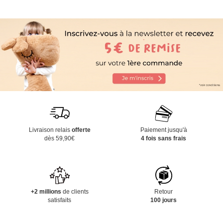
Livraison relais
offerte
Paiement jusqu'à
dès 59,90€
4 fois sans frais
+2 millions
de clients
Retour
satisfaits
100 jours