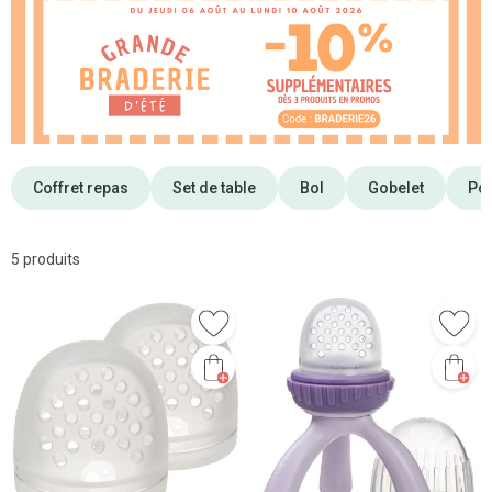
Coffret repas
Set de table
Bol
Gobelet
Pot
5 produits