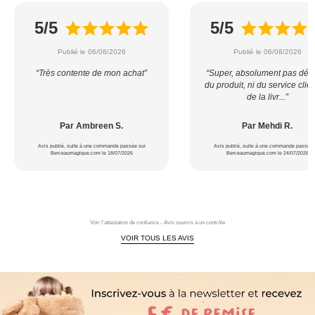
5/5
5/5
Publié le 06/08/2026
Publié le 06/08/2026
“Très contente de mon achat”
“Super, absolument pas déçu
du produit, ni du service clien
de la livr...”
Par Ambreen S.
Par Mehdi R.
Avis publié, suite à une commande passée sur
Avis publié, suite à une commande passée 
Berceaumagique.com le 18/07/2026
Berceaumagique.com le 24/07/2026
Voir l'attestation de confiance - Avis soumis à un contrôle
VOIR TOUS LES AVIS