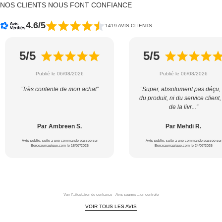
NOS CLIENTS NOUS FONT CONFIANCE
4.6/5
1419 AVIS CLIENTS
5/5
5/5
Publié le 06/08/2026
Publié le 06/08/2026
“Très contente de mon achat”
“Super, absolument pas déçu, 
du produit, ni du service client,
de la livr...”
Par Ambreen S.
Par Mehdi R.
Avis publié, suite à une commande passée sur
Avis publié, suite à une commande passée sur
Berceaumagique.com le 18/07/2026
Berceaumagique.com le 24/07/2026
Voir l'attestation de confiance - Avis soumis à un contrôle
VOIR TOUS LES AVIS