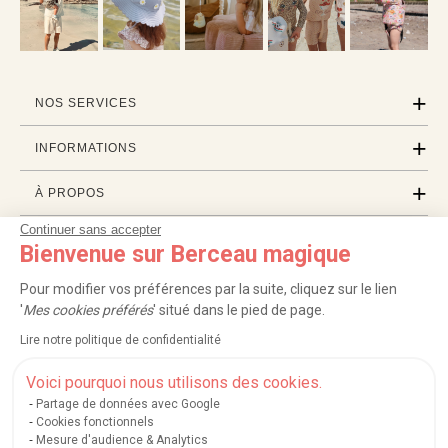
NOS SERVICES
INFORMATIONS
À PROPOS
Continuer sans accepter
PROFESSIONNELS
Bienvenue sur Berceau magique
LISTES CADEAUX
Pour modifier vos préférences par la suite, cliquez sur le lien
'
Mes cookies préférés
' situé dans le pied de page.
Lire notre politique de confidentialité
|
|
|
|
Carte cadeau
Retour 100 jours
Moyens de paiement
Zones et frais de livraison
|
|
|
|
Service après-vente
FAQ
Rappels de produits
Protection des données
Voici pourquoi nous utilisons des cookies.
|
|
Mentions légales et crédits
Conditions générales de ventes
Mes cookies
Partage de données avec Google
Cookies fonctionnels
Nos moyens de paiement sécurisés
Mesure d'audience & Analytics