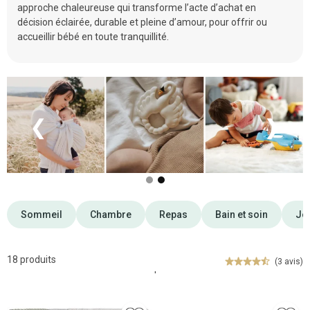
approche chaleureuse qui transforme l’acte d’achat en
décision éclairée, durable et pleine d’amour, pour offrir ou
accueillir bébé en toute tranquillité.
❮
❯
Sommeil
Chambre
Repas
Bain et soin
Jou
18 produits
(3 avis)
'