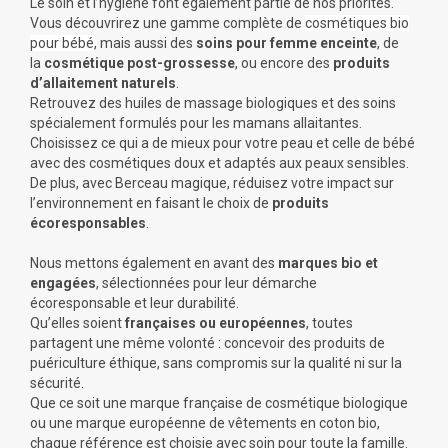
Le soin et l’hygiène font également partie de nos priorités.
Vous découvrirez une gamme complète de
cosmétiques bio
pour bébé
, mais aussi des
soins pour femme enceinte
, de
la
cosmétique post-grossesse
, ou encore des
produits
d’allaitement naturels
.
Retrouvez des huiles de massage biologiques et des soins
spécialement formulés pour les mamans allaitantes.
Choisissez ce qui a de mieux pour votre peau et celle de bébé
avec des cosmétiques doux et adaptés aux peaux sensibles.
De plus, avec Berceau magique, réduisez votre impact sur
l’environnement en faisant le choix de
produits
écoresponsables
.
Nous mettons également en avant des
marques bio et
engagées
, sélectionnées pour leur démarche
écoresponsable et leur durabilité.
Qu’elles soient
françaises ou européennes
, toutes
partagent une même volonté : concevoir des produits de
puériculture éthique, sans compromis sur la qualité ni sur la
sécurité.
Que ce soit une marque française de cosmétique biologique
ou une marque européenne de vêtements en coton bio,
chaque référence est choisie avec soin pour toute la famille.