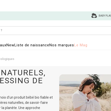
BABY PLA
eaux
New
Liste de naissance
Nos marques
Le Mag
écologiques
 NATURELS,
ESSING DE
oix d’un produit bébé bio fiable et
ères naturelles, de savoir-faire
 la planète. Une approche