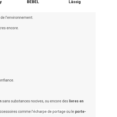
y
BEBEL
Lässig
x de l’environnement.
tres encore.
onfiance.
n
sans substances nocives, ou encore des
livres en
’accessoires comme
l’écharpe de portage
ou le
porte-