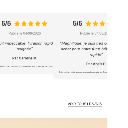
5/5
5/5
Publié le 04/08/2026
Publié le 04/08/2026
it impeccable, livraison rapide et
“Magnifique, je suis très contente de 
soignée”
achat pour notre futur bébé ? Livrais
rapide”
Par Caroline M.
Par Anaïs P.
 suite à une commande passée sur Berceaumagique.com le 22/07/2026
Avis publié, suite à une commande passée sur Berceaumagique.com le 1
VOIR TOUS LES AVIS