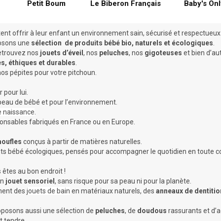
Petit Boum
Le Biberon Français
Baby's Onl
tent offrir à leur enfant un environnement sain, sécurisé et respectueu
osons une
sélection de produits bébé bio, naturels et écologiques
.
retrouvez nos
jouets d’éveil
, nos
peluches
, nos
gigoteuses
et bien d’au
s, éthiques et durables
.
nos pépites pour votre pitchoun.
 pour lui.
peau de bébé et pour l’environnement.
e naissance
.
onsables fabriqués en France ou en Europe.
oufles
conçus à partir de matières naturelles.
ts bébé écologiques, pensés pour accompagner le quotidien en toute c
 êtes au bon endroit !
un
jouet sensoriel
, sans risque pour sa peau ni pour la planète.
ment des
jouets de bain
en matériaux naturels, des
anneaux de dentitio
posons aussi une sélection de
peluches
, de
doudous
rassurants et d
t tendre.