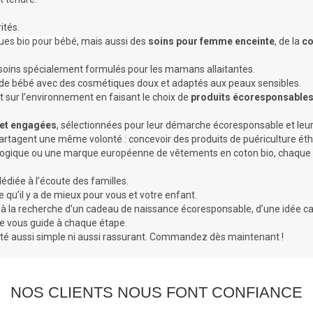
rités.
ues bio pour bébé
, mais aussi des
soins pour femme enceinte
, de la
co
soins spécialement formulés pour les mamans allaitantes.
le de bébé avec des cosmétiques doux et adaptés aux peaux sensibles.
 sur l’environnement en faisant le choix de
produits écoresponsable
 et engagées
, sélectionnées pour leur démarche écoresponsable et leur 
partagent une même volonté : concevoir des produits de puériculture éthi
ogique ou une marque européenne de vêtements en coton bio, chaque réf
édiée à l’écoute des familles.
u’il y a de mieux pour vous et votre enfant.
à la recherche d’un cadeau de naissance écoresponsable, d’une idée ca
ne vous guide à chaque étape.
é aussi simple ni aussi rassurant. Commandez dès maintenant !
NOS CLIENTS NOUS FONT CONFIANCE