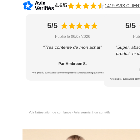
4.6/5
1419 AVIS CLIEN
5/5
5/5
Publié le 06/08/2026
Pub
“Très contente de mon achat”
“Super, abs
produit, ni d
Par Ambreen S.
Avis publié, suite à une commande passée sur Berceaumagique.com le 18/07/2026
Avis publié, suite à une co
Voir l'attestation de confiance - Avis soumis à un contrôle