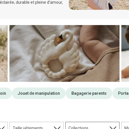
éclairée, durable et pleine d’amour,
soin
Jouet de manipulation
Bagagerie parents
Porta
Taille vêtements
Collections
M