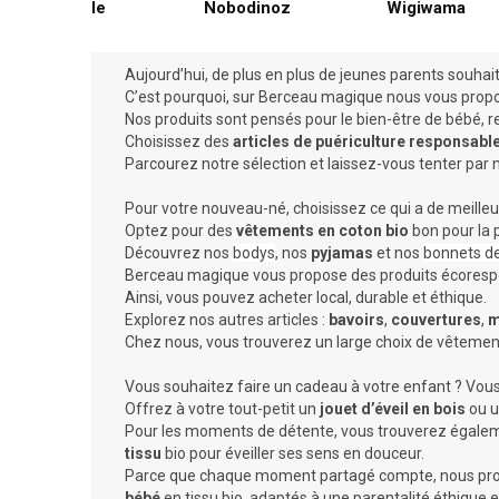
NéoBulle
Nobodinoz
Wigiwama
Aujourd’hui, de plus en plus de jeunes parents souhai
C’est pourquoi, sur Berceau magique nous vous prop
Nos produits sont pensés pour le bien-être de bébé, 
Choisissez des
articles de puériculture responsable
Parcourez notre sélection et laissez-vous tenter par 
Pour votre nouveau-né, choisissez ce qui a de meilleur
Optez pour des
vêtements en coton bio
bon pour la 
Découvrez nos
bodys
, nos
pyjamas
et nos
bonnets d
Berceau magique vous propose des produits écoresp
Ainsi, vous pouvez acheter local, durable et éthique.
Explorez nos autres articles :
bavoirs
,
couvertures
,
m
Chez nous, vous trouverez un large choix de vêtemen
Vous souhaitez faire un cadeau à votre enfant ? Vous
Offrez à votre tout-petit un
jouet d’éveil en bois
ou 
Pour les moments de détente, vous trouverez égale
tissu
bio pour éveiller ses sens en douceur.
Parce que chaque moment partagé compte, nous pro
bébé
en tissu bio, adaptés à une parentalité éthique e