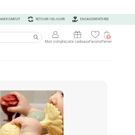
NNER GRATUIT
RETOURS 100 JOURS
ENGAGEMENTS RSE
0
Mon compte
Liste cadeaux
Favoris
Panier