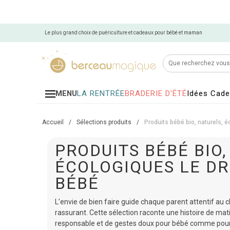
Le plus grand choix de puériculture et cadeaux pour bébé et maman
LA RENTRÉE
BRADERIE D'ÉTÉ
Idées Cad
MENU
Accueil
/
Sélections produits
/
Produits bébé bio, naturels, 
PRODUITS BÉBÉ BIO,
ÉCOLOGIQUES LE DR
BÉBÉ
L’envie de bien faire guide chaque parent attentif au ch
rassurant. Cette sélection raconte une histoire de mati
responsable et de gestes doux pour bébé comme pour