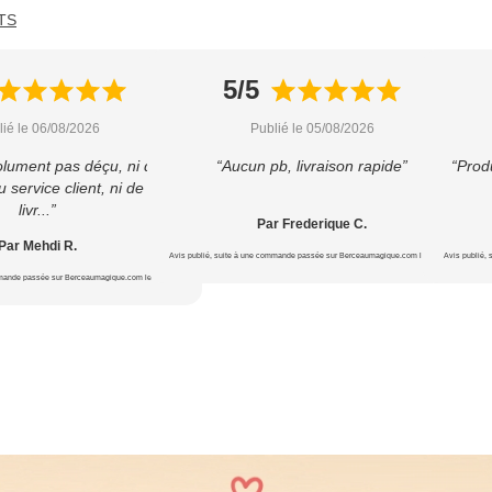
TS
5/5
lié le 06/08/2026
Publié le 05/08/2026
olument pas déçu, ni du
“Aucun pb, livraison rapide”
“Produ
u service client, ni de la
livr...”
Par Frederique C.
Par Mehdi R.
Avis publié, suite à une commande passée sur Berceaumagique.com le 20/07/2026
Avis publié,
mmande passée sur Berceaumagique.com le 24/07/2026