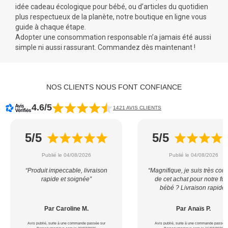
idée cadeau écologique pour bébé, ou d’articles du quotidien
plus respectueux de la planète, notre boutique en ligne vous
guide à chaque étape.
Adopter une consommation responsable n’a jamais été aussi
simple ni aussi rassurant. Commandez dès maintenant !
NOS CLIENTS NOUS FONT CONFIANCE
4.6/5
1421 AVIS CLIENTS
5/5
5/5
Publié le 04/08/2026
Publié le 04/08/2026
“Produit impeccable, livraison
“Magnifique, je suis très con
rapide et soignée”
de cet achat pour notre fut
bébé ? Livraison rapide”
Par Caroline M.
Par Anaïs P.
Avis publié, suite à une commande passée sur
Avis publié, suite à une commande passée 