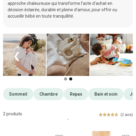
approche chaleureuse qui transforme l’acte d’achat en
décision éclairée, durable et pleine d’amour, pour offrir ou
accueillir bébé en toute tranquillité.
❮
❯
Sommeil
Chambre
Repas
Bain et soin
Jou
2 produits
(2 avis)
'