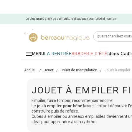
Le plus grand choix de puériculture et cadeaux pour bébé et maman
LA RENTRÉE
BRADERIE D'ÉTÉ
Idées Cad
MENU
Accueil
/
Jouet
/
Jouet de manipulation
/
Jouet à empiler
JOUET À EMPILER F
Empiler, faire tomber, recommencer encore.
Le
jeu à empiler pour bébé
laisse l'enfant découvrir l'é
construire puis de refaire.
Cubes à empiler ou anneaux empilables deviennent un 
idéal pour apprendre à son rythme.