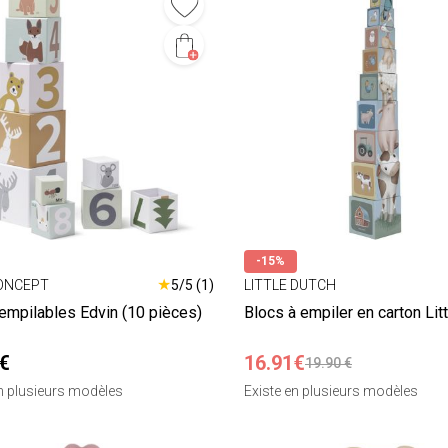
-15%
★
CONCEPT
5/5 (1)
LITTLE DUTCH
empilables Edvin (10 pièces)
Blocs à empiler en carton Lit
€
16.91€
19.90 €
en plusieurs modèles
Existe en plusieurs modèles