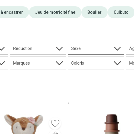
 à encastrer
Jeu de motricité fine
Boulier
Culbuto
Réduction
Sexe
Â
Marques
Coloris
Mo
'