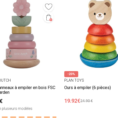
-20%
 DUTCH
PLAN TOYS
anneaux à empiler en bois FSC
Ours à empiler (6 pièces)
arden
19.92€
€
24.90 €
en plusieurs modèles