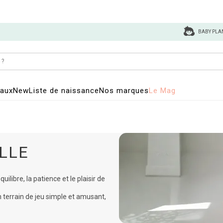
BABY PLA
eaux
New
Liste de naissance
Nos marques
Le Mag
ILLE
quilibre, la patience et le plaisir de
terrain de jeu simple et amusant,