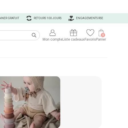
NNER GRATUIT
RETOURS 100 JOURS
ENGAGEMENTS RSE
0
Mon compte
Liste cadeaux
Favoris
Panier