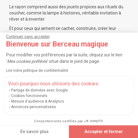
Le rayon comprend aussi des jouets propices aux rituels du
coucher, comme la
lampe à histoires
, véritable invitation à
rêver et à inventer.
Et pour ceux qui aiment se cacher, construire, créer leur
cocon, les
marionnettes, théâtres
, tentes de jeu, cabanes
Continuer sans accepter
intérieures et
tipis
offrent un espace physique où l’imaginaire
Bienvenue sur Berceau magique
peut s’exprimer sans limites.
Pour modifier vos préférences par la suite, cliquez sur le lien
Ce sont souvent les premiers lieux où l’enfant raconte ses
'
Mes cookies préférés
' situé dans le pied de page.
secrets, invente ses scénarios et développe son autonomie.
Lire notre politique de confidentialité
Parce que de nombreux parents se demandent : « Est-ce
adapté à son âge ? », « Faut-il commencer tôt ? », « Comment
Voici pourquoi nous utilisons des cookies.
choisir ? », notre rayon a été conçu pour répondre clairement
à ces questions.
Partage de données avec Google
Cookies fonctionnels
Ces jeux peuvent commencer dès les premiers mois avec des
Mesure d'audience & Analytics
objets simples, puis évoluer vers des jeux d’imagination plus
Annonces personnalisées
complexes et scénarisés. Chaque typologie du rayon
correspond à une étape du développement, afin que vous
Consentements certifiés par
puissiez choisir facilement le jouet idéal.
En savoir plus
Accepter et fermer
Chez Berceau Magique, nous sélectionnons uniquement des