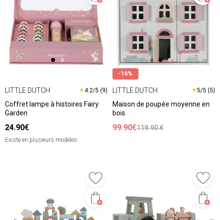
-16%
LITTLE DUTCH
LITTLE DUTCH
★
★
4.2/5 (9)
5/5 (5)
Coffret lampe à histoires Fairy
Maison de poupée moyenne en
Garden
bois
24.90€
99.90€
119.90 €
Existe en plusieurs modèles