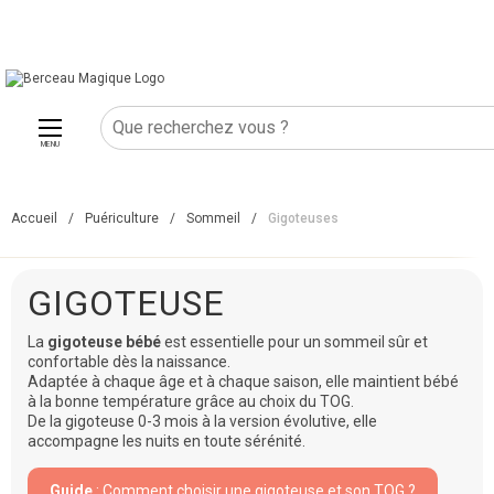
MENU
Accueil
/
Puériculture
/
Sommeil
/
Gigoteuses
GIGOTEUSE
La
gigoteuse bébé
est essentielle pour un sommeil sûr et
confortable dès la naissance.
Adaptée à chaque âge et à chaque saison, elle maintient bébé
à la bonne température grâce au choix du TOG.
De la gigoteuse 0-3 mois à la version évolutive, elle
accompagne les nuits en toute sérénité.
Guide
: Comment choisir une gigoteuse et son TOG ?