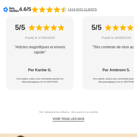
4.6/5
1418 AVIS CLIENTS
5/5
5/5
Publié le 07/08/2026
Publié le 06/08/2026
“Articles magnifiques et envois
“Très contente de mon acha
rapide”
Par Karine G.
Par Ambreen S.
Avis publié, suite à une commande passée sur
Avis publié, suite à une commande passée 
Berceaumagique.com le 05/07/2026
Berceaumagique.com le 18/07/2026
Voir l'attestation de confiance - Avis soumis à un contrôle
VOIR TOUS LES AVIS