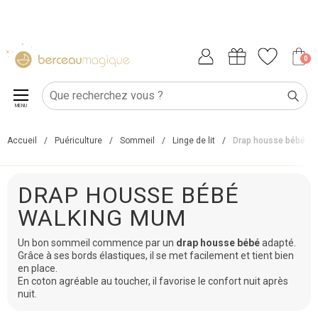
0
MENU
Accueil
/
Puériculture
/
Sommeil
/
Linge de lit
/
Drap housse bébé
DRAP HOUSSE BÉBÉ
WALKING MUM
Un bon sommeil commence par un
drap housse bébé
adapté.
Grâce à ses bords élastiques, il se met facilement et tient bien
en place.
En coton agréable au toucher, il favorise le confort nuit après
nuit.