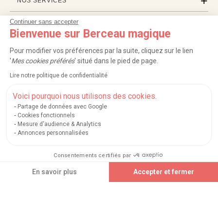
NOS SERVICES
Continuer sans accepter
INFORMATIONS
Bienvenue sur Berceau magique
À PROPOS
Pour modifier vos préférences par la suite, cliquez sur le lien
'
Mes cookies préférés
' situé dans le pied de page.
PROFESSIONNELS
Lire notre politique de confidentialité
LISTES CADEAUX
Voici pourquoi nous utilisons des cookies.
Partage de données avec Google
Cookies fonctionnels
Mesure d'audience & Analytics
|
|
|
|
Carte cadeau
Retour 100 jours
Moyens de paiement
Zones et frais de livraison
Annonces personnalisées
|
|
|
|
Service après-vente
FAQ
Rappels de produits
Protection des données
|
|
Mentions légales et crédits
Conditions générales de ventes
Mes cookies
Consentements certifiés par
Nos moyens de paiement sécurisés
En savoir plus
Accepter et fermer
Plateforme de Gestion du Consentement : Personnalisez vos Options
Axeptio consent
Notre plateforme vous permet d'adapter et de gérer vos paramètres de confidential
Berceau magique
.
Exauceur de souhaits
© 2004-2026
Un site édité par
Mégara