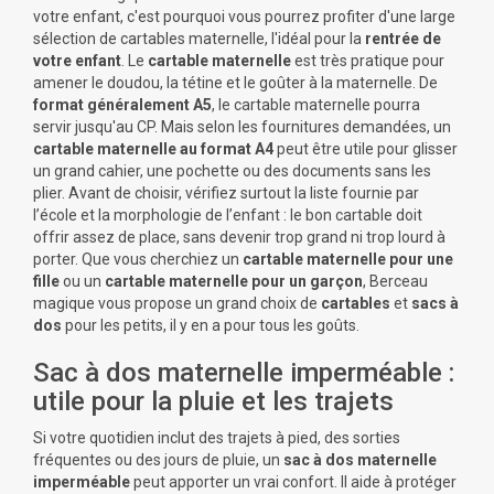
votre enfant, c'est pourquoi vous pourrez profiter d'une large
sélection de cartables maternelle, l'idéal pour la
rentrée de
votre enfant
.
Le
cartable maternelle
est très pratique pour
amener le doudou, la tétine et le goûter à la maternelle. De
format généralement A5
, le cartable maternelle pourra
servir jusqu'au CP.
Mais selon les fournitures demandées, un
cartable maternelle au format A4
peut être utile pour glisser
un grand cahier, une pochette ou des documents sans les
plier. Avant de choisir, vérifiez surtout la liste fournie par
l’école et la morphologie de l’enfant : le bon cartable doit
offrir assez de place, sans devenir trop grand ni trop lourd à
porter.
Que vous cherchiez un
cartable maternelle
pour une
fille
ou un
cartable maternelle pour un garçon
, Berceau
magique vous propose un grand choix de
cartables
et
sacs à
dos
pour les petits, il y en a pour tous les goûts.
Sac à dos maternelle imperméable :
utile pour la pluie et les trajets
Si votre quotidien inclut des trajets à pied, des sorties
fréquentes ou des jours de pluie, un
sac à dos maternelle
imperméable
peut apporter un vrai confort. Il aide à protéger