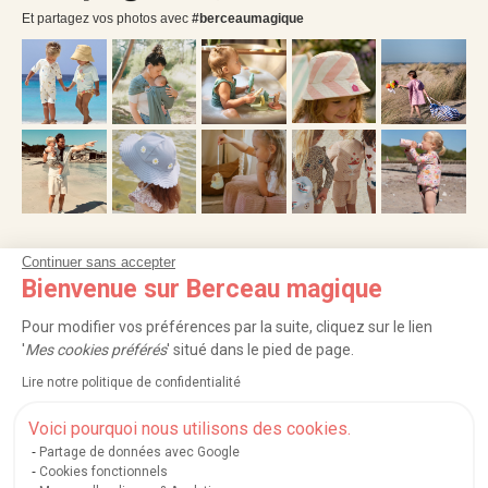
Et partagez vos photos avec
#berceaumagique
Continuer sans accepter
NOS SERVICES
Bienvenue sur Berceau magique
INFORMATIONS
Pour modifier vos préférences par la suite, cliquez sur le lien
'
Mes cookies préférés
' situé dans le pied de page.
À PROPOS
Lire notre politique de confidentialité
PROFESSIONNELS
Voici pourquoi nous utilisons des cookies.
Partage de données avec Google
LISTES CADEAUX
Cookies fonctionnels