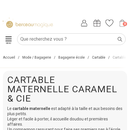
0
MENU
Accueil
/
Mode / Bagagerie
/
Bagagerie école
/
Cartable
/
Cartable m
CARTABLE
MATERNELLE CARAMEL
& CIE
Le
cartable maternelle
est adapté à la taille et aux besoins des
plus petits.
Léger et facile à porter, il accueille doudou et premières
affaires.
Un compagnon rassurant pour faire ses premiers pas à l'école.