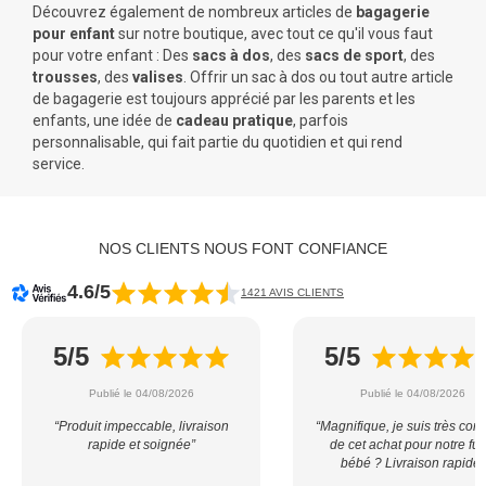
Découvrez également de nombreux articles de
bagagerie
pour enfant
sur notre boutique, avec tout ce qu'il vous faut
pour votre enfant : Des
sacs à dos
, des
sacs de sport
, des
trousses
, des
valises
. Offrir un sac à dos ou tout autre article
de bagagerie est toujours apprécié par les parents et les
enfants, une idée de
cadeau pratique
, parfois
personnalisable, qui fait partie du quotidien et qui rend
service.
NOS CLIENTS NOUS FONT CONFIANCE
4.6/5
1421 AVIS CLIENTS
5/5
5/5
Publié le 04/08/2026
Publié le 04/08/2026
“Produit impeccable, livraison
“Magnifique, je suis très con
rapide et soignée”
de cet achat pour notre fut
bébé ? Livraison rapide”