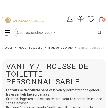
0
MENU
Accueil
/
Mode / Bagagerie
/
Bagagerie voyage
/
Vanity / trousse de toi
VANITY / TROUSSE DE
TOILETTE
PERSONNALISABLE
La
trousse de toilette bébé
et le vanity permettent de garder
les essentiels bien organisés.
Crèmes, lingettes et accessoires trouvent facilement leur place
sans s'écraser.
Pratique à ouvrir et simple à nettoyer, elle accompagne le