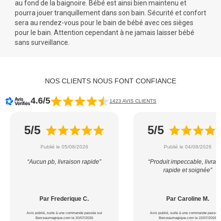
au fond de la
baignoire
. Bébé est ainsi bien maintenu et
pourra jouer tranquillement dans son
bain
. Sécurité et confort
sera au rendez-vous pour le bain de bébé avec ces sièges
pour le bain. Attention cependant à ne jamais laisser bébé
sans surveillance.
NOS CLIENTS NOUS FONT CONFIANCE
4.6/5
1423 AVIS CLIENTS
5/5
5/5
Publié le 05/08/2026
Publié le 04/08/2026
“Aucun pb, livraison rapide”
“Produit impeccable, livrai
rapide et soignée”
Par Frederique C.
Par Caroline M.
Avis publié, suite à une commande passée sur
Avis publié, suite à une commande passée 
Berceaumagique.com le 20/07/2026
Berceaumagique.com le 22/07/2026