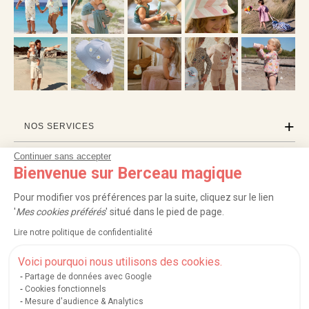
NOS SERVICES
Continuer sans accepter
INFORMATIONS
Bienvenue sur Berceau magique
À PROPOS
Pour modifier vos préférences par la suite, cliquez sur le lien
'
Mes cookies préférés
' situé dans le pied de page.
PROFESSIONNELS
Lire notre politique de confidentialité
LISTES CADEAUX
Voici pourquoi nous utilisons des cookies.
Partage de données avec Google
Cookies fonctionnels
Mesure d'audience & Analytics
|
|
|
|
Carte cadeau
Retour 100 jours
Moyens de paiement
Zones et frais de livraison