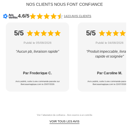
NOS CLIENTS NOUS FONT CONFIANCE
4.6/5
1423 AVIS CLIENTS
5/5
5/5
Publié le 05/08/2026
Publié le 04/08/2026
“Aucun pb, livraison rapide”
“Produit impeccable, livrai
rapide et soignée”
Par Frederique C.
Par Caroline M.
Avis publié, suite à une commande passée sur
Avis publié, suite à une commande passée 
Berceaumagique.com le 20/07/2026
Berceaumagique.com le 22/07/2026
Voir l'attestation de confiance - Avis soumis à un contrôle
VOIR TOUS LES AVIS