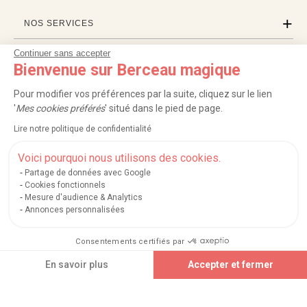
NOS SERVICES
Continuer sans accepter
INFORMATIONS
Bienvenue sur Berceau magique
À PROPOS
Pour modifier vos préférences par la suite, cliquez sur le lien
'
Mes cookies préférés
' situé dans le pied de page.
PROFESSIONNELS
Lire notre politique de confidentialité
LISTES CADEAUX
Voici pourquoi nous utilisons des cookies.
Partage de données avec Google
Cookies fonctionnels
Mesure d'audience & Analytics
|
|
|
|
Carte cadeau
Retour 100 jours
Moyens de paiement
Zones et frais de livraison
Annonces personnalisées
|
|
|
|
Service après-vente
FAQ
Rappels de produits
Protection des données
|
|
Mentions légales et crédits
Conditions générales de ventes
Mes cookies
Consentements certifiés par
Nos moyens de paiement sécurisés
En savoir plus
Accepter et fermer
Plateforme de Gestion du Consentement : Personnalisez vos Options
Axeptio consent
Notre plateforme vous permet d'adapter et de gérer vos paramètres de confidential