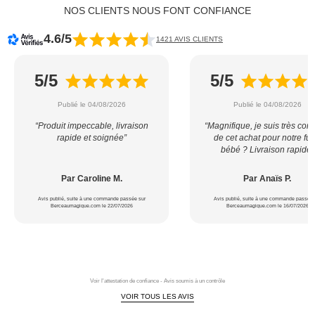
NOS CLIENTS NOUS FONT CONFIANCE
4.6/5
1421 AVIS CLIENTS
5/5
5/5
Publié le 04/08/2026
Publié le 04/08/2026
“Produit impeccable, livraison
“Magnifique, je suis très con
rapide et soignée”
de cet achat pour notre fut
bébé ? Livraison rapide”
Par Caroline M.
Par Anaïs P.
Avis publié, suite à une commande passée sur
Avis publié, suite à une commande passée 
Berceaumagique.com le 22/07/2026
Berceaumagique.com le 16/07/2026
Voir l'attestation de confiance - Avis soumis à un contrôle
VOIR TOUS LES AVIS