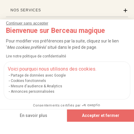
NOS SERVICES
Continuer sans accepter
INFORMATIONS
Bienvenue sur Berceau magique
À PROPOS
Pour modifier vos préférences par la suite, cliquez sur le lien
'
Mes cookies préférés
' situé dans le pied de page.
PROFESSIONNELS
Lire notre politique de confidentialité
LISTES CADEAUX
Voici pourquoi nous utilisons des cookies.
Partage de données avec Google
Cookies fonctionnels
Mesure d'audience & Analytics
|
|
|
|
Carte cadeau
Retour 100 jours
Moyens de paiement
Zones et frais de livraison
Annonces personnalisées
|
|
|
|
Service après-vente
FAQ
Rappels de produits
Protection des données
|
|
Mentions légales et crédits
Conditions générales de ventes
Mes cookies
Consentements certifiés par
Nos moyens de paiement sécurisés
En savoir plus
Accepter et fermer
Plateforme de Gestion du Consentement : Personnalisez vos Options
Axeptio consent
Notre plateforme vous permet d'adapter et de gérer vos paramètres de confidential