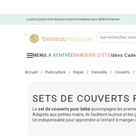
Le plus grand choix de puériculture et cadeaux pour bébé et maman
LA RENTRÉE
BRADERIE D'ÉTÉ
Idées Cad
MENU
Accueil
/
Puériculture
/
Repas
/
Vaisselle
/
Couverts
/
SETS DE COUVERTS 
Le
set de couverts pour bébé
accompagne les premie
Adaptés aux petites mains, ils facilitent la prise et les 
Un indispensable pour apprendre à l'enfant à manger s