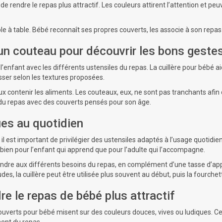
de rendre le repas plus attractif. Les couleurs attirent l’attention et p
able à table. Bébé reconnaît ses propres couverts, les associe à son rep
 un couteau pour découvrir les bons geste
l’enfant avec les différents ustensiles du repas. La
cuillère pour bébé
ai
sser selon les textures proposées.
x contenir les aliments. Les couteaux, eux, ne sont pas tranchants afin 
s du repas avec des couverts pensés pour son âge.
es au quotidien
, il est important de privilégier des ustensiles adaptés à l’usage quotidie
 bien pour l’enfant qui apprend que pour l’adulte qui l’accompagne.
ondre aux différents besoins du repas, en complément d’une
tasse d’ap
des, la cuillère peut être utilisée plus souvent au début, puis la fourch
e le repas de bébé plus attractif
couverts pour bébé misent sur des couleurs douces, vives ou ludiques. Ce