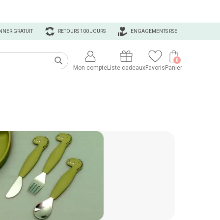
NNER GRATUIT
RETOURS 100 JOURS
ENGAGEMENTS RSE
0
Mon compte
Liste cadeaux
Favoris
Panier