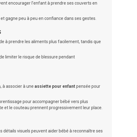
euvent encourager l’enfant à prendre ses couverts en
as et gagne peu à peu en confiance dans ses gestes.
s
de à prendre les aliments plus facilement, tandis que
de limiter le risque de blessure pendant
n, à associer à une
assiette pour enfant
pensée pour
prentissage
pour accompagner bébé vers plus
ette et le couteau prennent progressivement leur place.
s détails visuels peuvent aider bébé à reconnaître ses