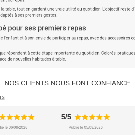
ent du repas.
la table, tout en gardant une vraie utilité au quotidien. L’objectif res
 adaptés à ses premiers gestes.
ébé pour ses premiers repas
de l’enfant et à son envie de participer au repas, avec des accessoir
ue répondent à cette étape importante du quotidien. Colorés, pratiques
lace de nouvelles habitudes à table.
NOS CLIENTS NOUS FONT CONFIANCE
TS
5/5
lié le 06/08/2026
Publié le 05/08/2026