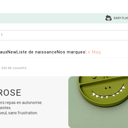
BABY PLA
eaux
New
Liste de naissance
Nos marques
Le Mag
Set de couverts
ROSE
rs repas en autonomie.
gestes.
eul, sans frustration.