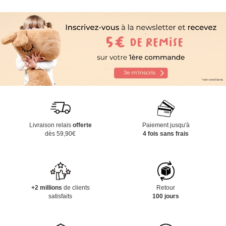
Livraison relais
offerte
Paiement jusqu'à
dès 59,90€
4 fois sans frais
+2 millions
de clients
Retour
satisfaits
100 jours