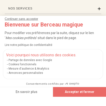
NOS SERVICES
Continuer sans accepter
INFORMATIONS
Bienvenue sur Berceau magique
À PROPOS
Pour modifier vos préférences par la suite, cliquez sur le lien
'
Mes cookies préférés
' situé dans le pied de page.
PROFESSIONNELS
Lire notre politique de confidentialité
LISTES CADEAUX
Voici pourquoi nous utilisons des cookies.
Partage de données avec Google
Cookies fonctionnels
Mesure d'audience & Analytics
|
|
|
|
Carte cadeau
Retour 100 jours
Moyens de paiement
Zones et frais de livraison
Annonces personnalisées
|
|
|
|
Service après-vente
FAQ
Rappels de produits
Protection des données
|
|
Mentions légales et crédits
Conditions générales de ventes
Mes cookies
Consentements certifiés par
Nos moyens de paiement sécurisés
En savoir plus
Accepter et fermer
Plateforme de Gestion du Consentement : Personnalisez vos Options
Axeptio consent
Notre plateforme vous permet d'adapter et de gérer vos paramètres de confidential