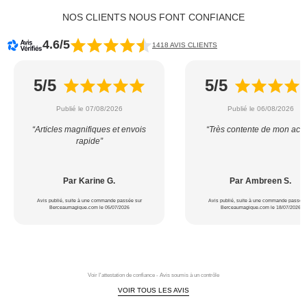
NOS CLIENTS NOUS FONT CONFIANCE
4.6/5
1418 AVIS CLIENTS
5/5
5/5
Publié le 07/08/2026
Publié le 06/08/2026
“Articles magnifiques et envois
“Très contente de mon acha
rapide”
Par Karine G.
Par Ambreen S.
Avis publié, suite à une commande passée sur
Avis publié, suite à une commande passée 
Berceaumagique.com le 05/07/2026
Berceaumagique.com le 18/07/2026
Voir l'attestation de confiance - Avis soumis à un contrôle
VOIR TOUS LES AVIS