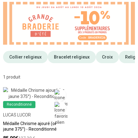
Collier religieux
Bracelet religieux
Croix
Relig
1 produit
Reconditionné
LUCAS LUCOR
Médaille Chrisme ajouré (or
jaune 375°) - Reconditionné