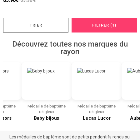
85.90€
127.30 €
TRIER
FILTRER (1)
Découvrez toutes nos marques du
rayon
 baptême
Médaille de baptême
Médaille de baptême
Médail
eux
religieux
religieux
résors
Baby bijoux
Lucas Lucor
Aub
Les médailles de baptême sont de petits pendentifs ronds ou