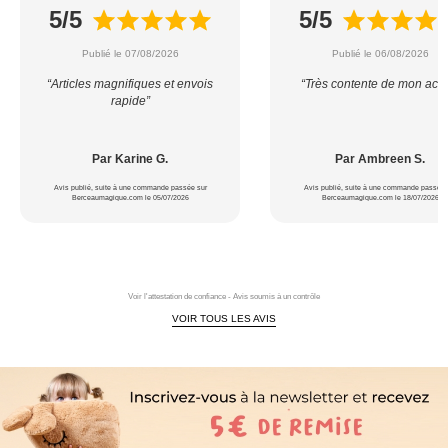
5/5
5/5
Publié le 07/08/2026
Publié le 06/08/2026
“Articles magnifiques et envois
“Très contente de mon acha
rapide”
Par Karine G.
Par Ambreen S.
Avis publié, suite à une commande passée sur
Avis publié, suite à une commande passée 
Berceaumagique.com le 05/07/2026
Berceaumagique.com le 18/07/2026
Voir l'attestation de confiance - Avis soumis à un contrôle
VOIR TOUS LES AVIS