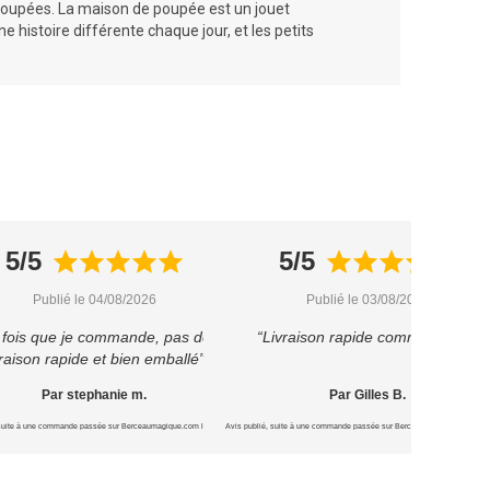
oupées
. La maison de poupée est un jouet
 histoire différente chaque jour, et les petits
5/5
5/5
Publié le 04/08/2026
Publié le 03/08/2026
 fois que je commande, pas déçu
“Livraison rapide comme prévu”
vraison rapide et bien emballé”
Par stephanie m.
Par Gilles B.
 suite à une commande passée sur Berceaumagique.com le 16/07/2026
Avis publié, suite à une commande passée sur Berceaumagique.com le 1