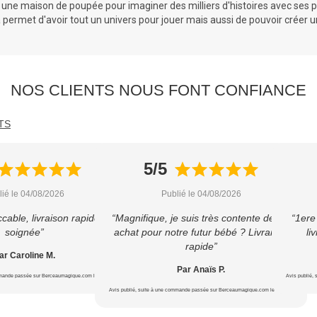
r une maison de poupée pour imaginer des milliers d'histoires avec ses
p
ermet d'avoir tout un univers pour jouer mais aussi de pouvoir créer une
NOS CLIENTS NOUS FONT CONFIANCE
TS
5/5
lié le 04/08/2026
Publié le 04/08/2026
cable, livraison rapide et
“Magnifique, je suis très contente de cet
“1ere
soignée”
achat pour notre futur bébé ? Livraison
li
rapide”
ar Caroline M.
Par Anaïs P.
mmande passée sur Berceaumagique.com le 22/07/2026
Avis publié,
Avis publié, suite à une commande passée sur Berceaumagique.com le 16/07/2026