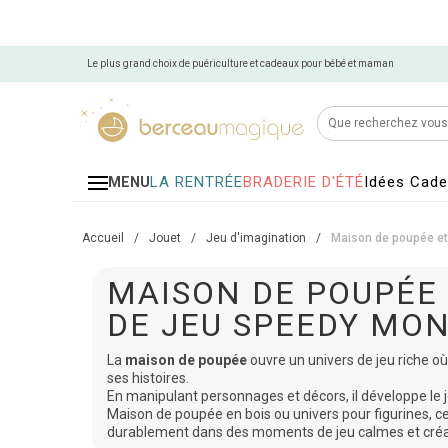
Le plus grand choix de puériculture et cadeaux pour bébé et maman
LA RENTRÉE
BRADERIE D'ÉTÉ
Idées Cad
MENU
Accueil
/
Jouet
/
Jeu d'imagination
/
Maison de poupée et 
MAISON DE POUPÉE 
DE JEU SPEEDY MO
La
maison de poupée
ouvre un univers de jeu riche où
ses histoires.
En manipulant personnages et décors, il développe le je
Maison de poupée en bois ou univers pour figurines, 
durablement dans des moments de jeu calmes et créa