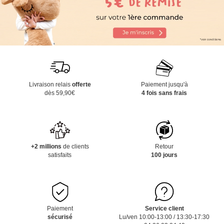
Livraison relais
offerte
Paiement jusqu'à
dès 59,90€
4 fois sans frais
+2 millions
de clients
Retour
satisfaits
100 jours
Paiement
Service client
sécurisé
Lu/ven 10:00-13:00 / 13:30-17:30