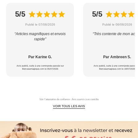
5/5
5/5
Publié le 07/08/2026
Publié le 06/08/2026
“Articles magnifiques et envois
“Très contente de mon acha
rapide”
Par Karine G.
Par Ambreen S.
Avis publié, suite à une commande passée sur
Avis publié, suite à une commande passée 
Berceaumagique.com le 05/07/2026
Berceaumagique.com le 18/07/2026
Voir l'attestation de confiance - Avis soumis à un contrôle
VOIR TOUS LES AVIS