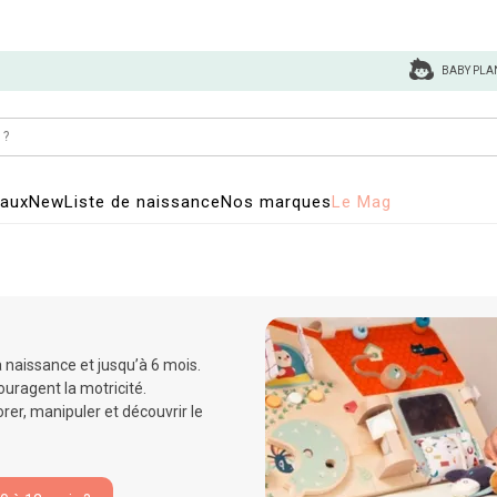
BABY PLA
eaux
New
Liste de naissance
Nos marques
Le Mag
 naissance et jusqu’à 6 mois.
ouragent la motricité.
er, manipuler et découvrir le