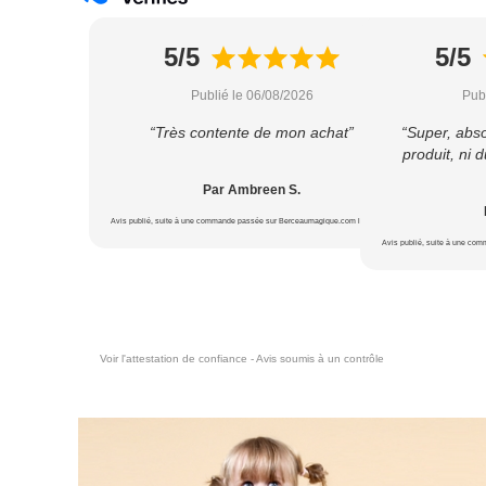
5/5
5/5
Publié le 06/08/2026
Pub
“Très contente de mon achat”
“Super, abs
produit, ni d
Par Ambreen S.
Avis publié, suite à une commande passée sur Berceaumagique.com le 18/07/2026
Avis publié, suite à une co
Voir l'attestation de confiance - Avis soumis à un contrôle