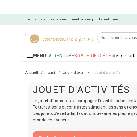
Le plus grand choix de puériculture et cadeaux pour bébé et maman
LA RENTRÉE
BRADERIE D'ÉTÉ
Idées Cad
MENU
Accueil
/
Jouet
/
Jouet d'éveil
/
Jouet d'activités
JOUET D'ACTIVITÉS
Le
jouet d’activités
accompagne l’éveil de bébé dès la
Textures, sons et contrastes stimulent les sens et enc
Des jouets d’éveil adaptés aux nouveau-nés pour explor
monde en douceur.