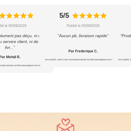
5/5
lié le 06/08/2026
Publié le 05/08/2026
olument pas déçu, ni du
“Aucun pb, livraison rapide”
“Produ
u service client, ni de la
livr...”
Par Frederique C.
Par Mehdi R.
Avis publié, suite à une commande passée sur Berceaumagique.com le 20/07/2026
Avis publié,
mmande passée sur Berceaumagique.com le 24/07/2026