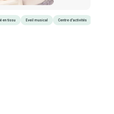
é en tissu
Eveil musical
Centre d'activités
Album pho