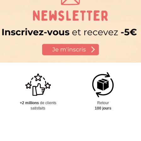
+2 millions
de clients
Retour
satisfaits
100 jours