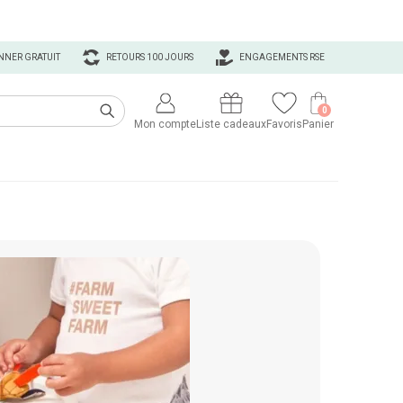
NNER GRATUIT
RETOURS 100 JOURS
ENGAGEMENTS RSE
0
Mon compte
Liste cadeaux
Favoris
Panier