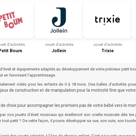
uet d'activités
Jouet d'activités
Jouet d'activités
Petit Boum
Jollein
Trixie
veil et équipements adaptés au développement de votre précieux petit bout d
ut en favorisant l'apprentissage.
cialement créés pour les enfants de 0 à 18 mois. Des
balles d'activités
pour 
 jeux de construction et de manipulation pour la motricité fine que vot
e de choix pour accompagner les premiers pas de votre bébé vers le mo
 par nos jouets
d'éveil musicaux
qui éveilleront son oreille musicale dès le
 tout-petit ? De cette façon, il pourra développer sa vue, son ouïe, son touc
'avoir des jouets adaptés à l'âge de chaque enfant. C'est pour cela que no