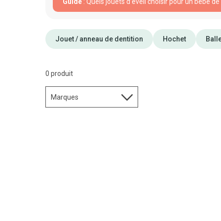
Guide
: Quels jouets d’éveil choisir pour un bébé de
Jouet / anneau de dentition
Hochet
Balle
0 produit
Marques