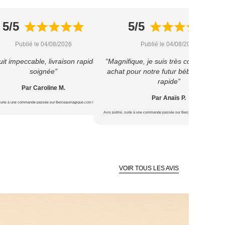
5/5
5/5
Publié le 04/08/2026
Publié le 04/08/2026
it impeccable, livraison rapide et
“Magnifique, je suis très contente de 
soignée”
achat pour notre futur bébé ? Livrais
rapide”
Par Caroline M.
Par Anaïs P.
 suite à une commande passée sur Berceaumagique.com le 22/07/2026
Avis publié, suite à une commande passée sur Berceaumagique.com le 1
VOIR TOUS LES AVIS