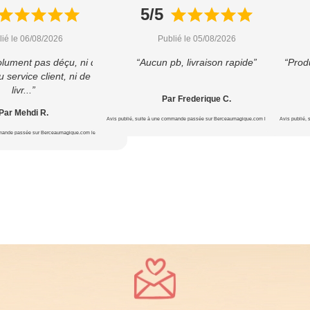
5/5
lié le 06/08/2026
Publié le 05/08/2026
olument pas déçu, ni du
“Aucun pb, livraison rapide”
“Produ
u service client, ni de la
livr...”
Par Frederique C.
Par Mehdi R.
Avis publié, suite à une commande passée sur Berceaumagique.com le 20/07/2026
Avis publié,
mmande passée sur Berceaumagique.com le 24/07/2026