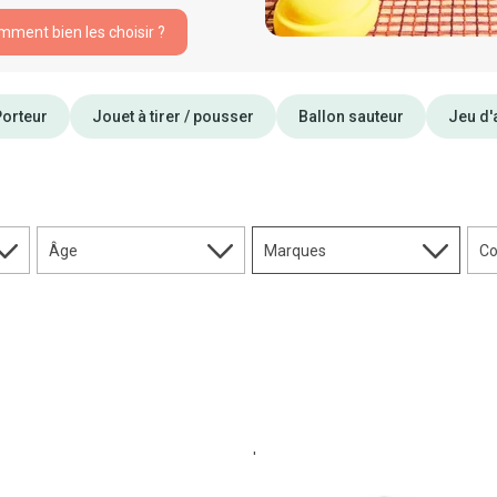
omment bien les choisir ?
Porteur
Jouet à tirer / pousser
Ballon sauteur
Jeu d'
Âge
Marques
Co
'