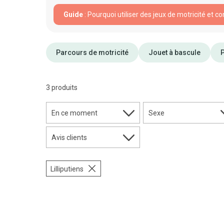
Guide
: Pourquoi utiliser des jeux de motricité et c
Parcours de motricité
Jouet à bascule
3 produits
En ce moment
Sexe
Avis clients
Lilliputiens