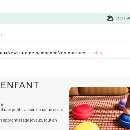
BABY PLA
eaux
New
Liste de naissance
Nos marques
Le Mag
 ENFANT
re.
 une petite victoire, chaque essai
en apprentissage joyeux, tout en