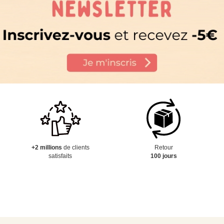
+2 millions
de clients
Retour
satisfaits
100 jours