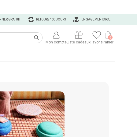
NNER GRATUIT
RETOURS 100 JOURS
ENGAGEMENTS RSE
0
Mon compte
Liste cadeaux
Favoris
Panier