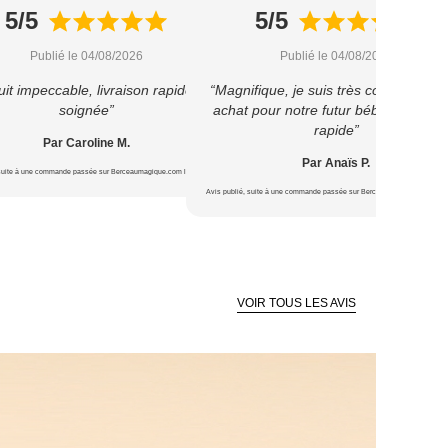
5/5
5/5
Publié le 04/08/2026
Publié le 04/08/2026
it impeccable, livraison rapide et
“Magnifique, je suis très contente de 
soignée”
achat pour notre futur bébé ? Livrais
rapide”
Par Caroline M.
Par Anaïs P.
 suite à une commande passée sur Berceaumagique.com le 22/07/2026
Avis publié, suite à une commande passée sur Berceaumagique.com le 1
VOIR TOUS LES AVIS