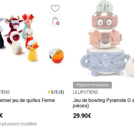
Rupture temporaire
★
TIENS
5/5 (4)
LILLIPUTIENS
emier jeu de quilles Ferme
Jeu de bowling Pyramide O 
pièces)
€
29.90€
en plusieurs modèles