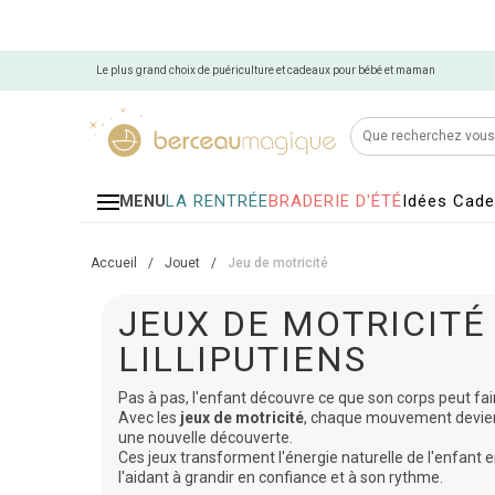
Le plus grand choix de puériculture et cadeaux pour bébé et maman
LA RENTRÉE
BRADERIE D'ÉTÉ
Idées Cad
MENU
Accueil
/
Jouet
/
Jeu de motricité
JEUX DE MOTRICITÉ
LILLIPUTIENS
Pas à pas, l'enfant découvre ce que son corps peut fai
Avec les
jeux de motricité
, chaque mouvement devient
une nouvelle découverte.
Ces jeux transforment l'énergie naturelle de l'enfant 
l'aidant à grandir en confiance et à son rythme.