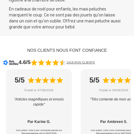
rigolote à la chambre de bébé.
En
cadeaux de noël
pour enfants, les maxi peluches
marquent le coup. Ce ne sont pas des jouets qu'on laisse
dans un coin et qu'on oublie. Offrez une maxi peluche aussi
grande que votre amour pour bébé.
NOS CLIENTS NOUS FONT CONFIANCE
4.6/5
1418 AVIS CLIENTS
5/5
5/5
Publié le 07/08/2026
Publié le 06/08/2026
“Articles magnifiques et envois
“Très contente de mon acha
rapide”
Par Karine G.
Par Ambreen S.
Avis publié, suite à une commande passée sur
Avis publié, suite à une commande passée 
Berceaumagique.com le 05/07/2026
Berceaumagique.com le 18/07/2026