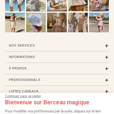
NOS SERVICES
INFORMATIONS
À PROPOS
PROFESSIONNELS
LISTES CADEAUX
Continuer sans accepter
Bienvenue sur Berceau magique
|
|
|
|
Pour modifier vos préférences par la suite, cliquez sur le lien
Carte cadeau
Retour 100 jours
Moyens de paiement
Zones et frais de livraison