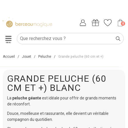
0
MENU
Accueil
/
Jouet
/
Peluche
/
Grande peluche (60 cm et +)
GRANDE PELUCHE (60
CM ET +) BLANC
La
peluche géante
est idéale pour offrir de grands moments
de réconfort.
Douce, moelleuse et rassurante, elle devient un véritable
compagnon du quotidien.