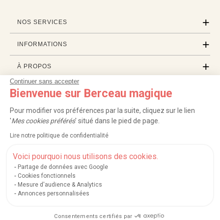
NOS SERVICES
INFORMATIONS
À PROPOS
Continuer sans accepter
PROFESSIONNELS
Bienvenue sur Berceau magique
Pour modifier vos préférences par la suite, cliquez sur le lien
LISTES CADEAUX
'
Mes cookies préférés
' situé dans le pied de page.
Lire notre politique de confidentialité
|
|
|
|
Carte cadeau
Retour 100 jours
Moyens de paiement
Zones et frais de livraison
Voici pourquoi nous utilisons des cookies.
|
|
|
|
Service après-vente
FAQ
Rappels de produits
Protection des données
|
|
Mentions légales et crédits
Conditions générales de ventes
Mes cookies
Partage de données avec Google
Cookies fonctionnels
Nos moyens de paiement sécurisés
Mesure d'audience & Analytics
Annonces personnalisées
Consentements certifiés par