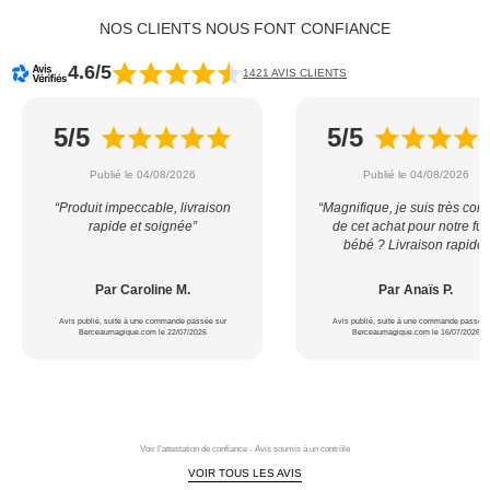
NOS CLIENTS NOUS FONT CONFIANCE
4.6/5
1421 AVIS CLIENTS
5/5
5/5
Publié le 04/08/2026
Publié le 04/08/2026
“Produit impeccable, livraison
“Magnifique, je suis très con
rapide et soignée”
de cet achat pour notre fut
bébé ? Livraison rapide”
Par Caroline M.
Par Anaïs P.
Avis publié, suite à une commande passée sur
Avis publié, suite à une commande passée 
Berceaumagique.com le 22/07/2026
Berceaumagique.com le 16/07/2026
Voir l'attestation de confiance - Avis soumis à un contrôle
VOIR TOUS LES AVIS