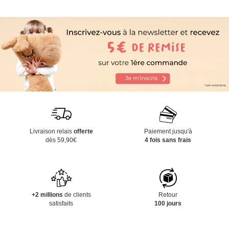
Livraison relais
offerte
Paiement jusqu'à
dès 59,90€
4 fois sans frais
+2 millions
de clients
Retour
satisfaits
100 jours