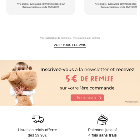
Avis publié, suite à une commande passée sur
Avis publié, suite à une commande passée 
Berceaumagique.com le 05/07/2026
Berceaumagique.com le 18/07/2026
Voir l'attestation de confiance - Avis soumis à un contrôle
VOIR TOUS LES AVIS
Livraison relais
offerte
Paiement jusqu'à
dès 59,90€
4 fois sans frais