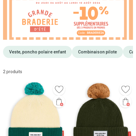
Veste, poncho polaire enfant
Combinaison pilote
Cap
2 produits