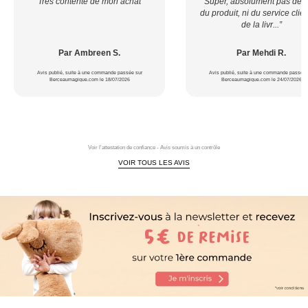
“Très contente de mon achat”
“Super, absolument pas déçu
du produit, ni du service clien
de la livr...”
Par Ambreen S.
Par Mehdi R.
Avis publié, suite à une commande passée sur
Avis publié, suite à une commande passée 
Berceaumagique.com le 18/07/2026
Berceaumagique.com le 24/07/2026
Voir l'attestation de confiance - Avis soumis à un contrôle
VOIR TOUS LES AVIS