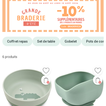
Coffret repas
Set de table
Gobelet
Pots de cons
6 produits