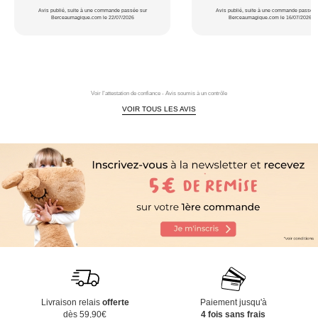
Avis publié, suite à une commande passée sur
Avis publié, suite à une commande passée 
Berceaumagique.com le 22/07/2026
Berceaumagique.com le 16/07/2026
Voir l'attestation de confiance - Avis soumis à un contrôle
VOIR TOUS LES AVIS
Livraison relais
offerte
Paiement jusqu'à
dès 59,90€
4 fois sans frais