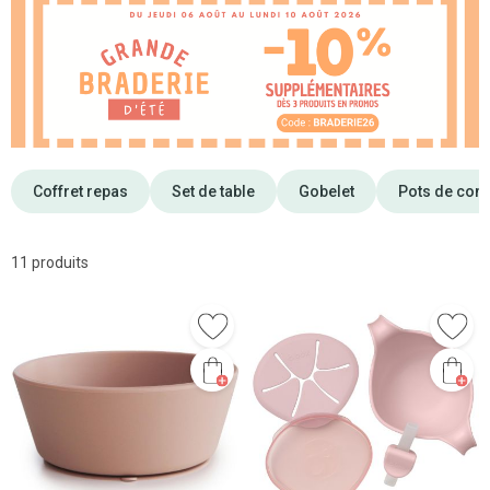
Coffret repas
Set de table
Gobelet
Pots de cons
11 produits