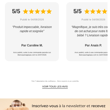
5/5
5/5
Publié le 04/08/2026
Publié le 04/08/2026
“Produit impeccable, livraison
“Magnifique, je suis très con
rapide et soignée”
de cet achat pour notre fut
bébé ? Livraison rapide”
Par Caroline M.
Par Anaïs P.
Avis publié, suite à une commande passée sur
Avis publié, suite à une commande passée 
Berceaumagique.com le 22/07/2026
Berceaumagique.com le 16/07/2026
Voir l'attestation de confiance - Avis soumis à un contrôle
VOIR TOUS LES AVIS