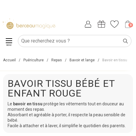
0
MENU
Accueil
/
Puériculture
/
Repas
/
Bavoir et lange
/
Bavoir en tissu
BAVOIR TISSU BÉBÉ ET
ENFANT ROUGE
Le
bavoir en tissu
protège les vêtements tout en douceur au
moment des repas.
Absorbant et agréable à porter, il respecte la peau sensible de
bébé.
Facile à attacher et à laver, il simplifie le quotidien des parents.