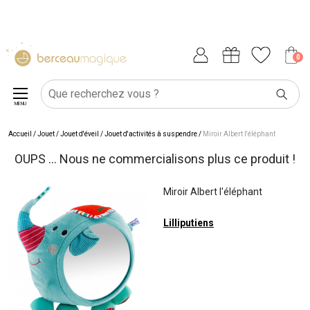
0
MENU
Accueil
/
Jouet
/
Jouet d'éveil
/
Jouet d'activités à suspendre
/
Miroir Albert l'éléphant
OUPS ... Nous ne commercialisons plus ce produit !
Miroir Albert l'éléphant
Lilliputiens