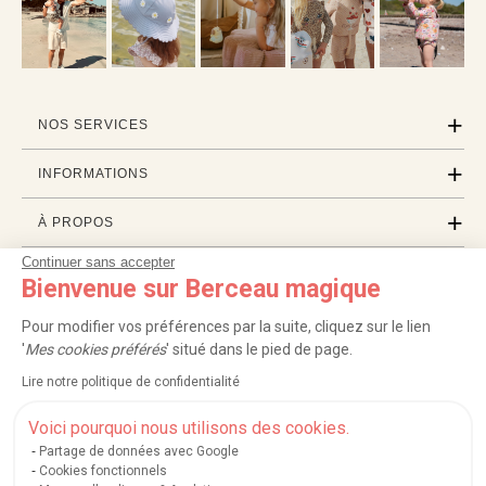
NOS SERVICES
INFORMATIONS
À PROPOS
Continuer sans accepter
PROFESSIONNELS
Bienvenue sur Berceau magique
LISTES CADEAUX
Pour modifier vos préférences par la suite, cliquez sur le lien
'
Mes cookies préférés
' situé dans le pied de page.
Lire notre politique de confidentialité
|
|
|
|
Carte cadeau
Retour 100 jours
Moyens de paiement
Zones et frais de livraison
|
|
|
|
Service après-vente
FAQ
Rappels de produits
Protection des données
Voici pourquoi nous utilisons des cookies.
|
|
Mentions légales et crédits
Conditions générales de ventes
Mes cookies
Partage de données avec Google
Cookies fonctionnels
Nos moyens de paiement sécurisés