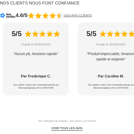
NOS CLIENTS NOUS FONT CONFIANCE
4.6/5
1423 AVIS CLIENTS
5/5
5/5
Publié le 05/08/2026
Publié le 04/08/2026
“Aucun pb, livraison rapide”
“Produit impeccable, livraiso
rapide et soignée”
Par Frederique C.
Par Caroline M.
Avis publié, suite à une commande passée sur
Avis publié, suite à une commande passée sur
Berceaumagique.com le 20/07/2026
Berceaumagique.com le 22/07/2026
Voir l'attestation de confiance - Avis soumis à un contrôle
VOIR TOUS LES AVIS