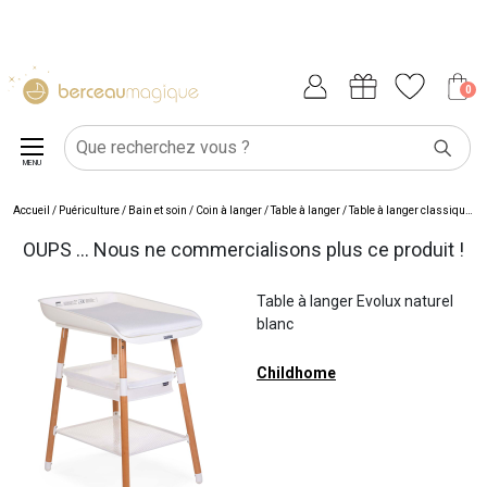
0
MENU
Accueil
/
Puériculture
/
Bain et soin
/
Coin à langer
/
Table à langer
/
Table à langer classique
/
T
OUPS ... Nous ne commercialisons plus ce produit !
Table à langer Evolux naturel
blanc
Childhome