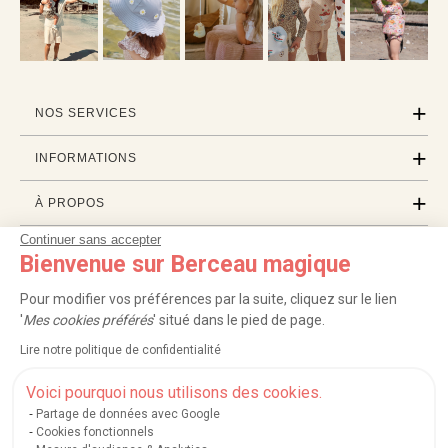
NOS SERVICES
INFORMATIONS
À PROPOS
Continuer sans accepter
PROFESSIONNELS
Bienvenue sur Berceau magique
LISTES CADEAUX
Pour modifier vos préférences par la suite, cliquez sur le lien
'
Mes cookies préférés
' situé dans le pied de page.
Lire notre politique de confidentialité
|
|
|
|
Carte cadeau
Retour 100 jours
Moyens de paiement
Zones et frais de livraison
|
|
|
|
Service après-vente
FAQ
Rappels de produits
Protection des données
Voici pourquoi nous utilisons des cookies.
|
|
Mentions légales et crédits
Conditions générales de ventes
Mes cookies
Partage de données avec Google
Cookies fonctionnels
Nos moyens de paiement sécurisés