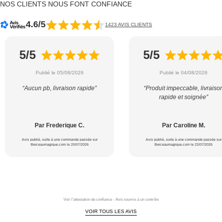
NOS CLIENTS NOUS FONT CONFIANCE
4.6/5
1423 AVIS CLIENTS
5/5
5/5
Publié le 05/08/2026
Publié le 04/08/2026
“Aucun pb, livraison rapide”
“Produit impeccable, livraiso
rapide et soignée”
Par Frederique C.
Par Caroline M.
Avis publié, suite à une commande passée sur
Avis publié, suite à une commande passée sur
Berceaumagique.com le 20/07/2026
Berceaumagique.com le 22/07/2026
Voir l'attestation de confiance - Avis soumis à un contrôle
VOIR TOUS LES AVIS