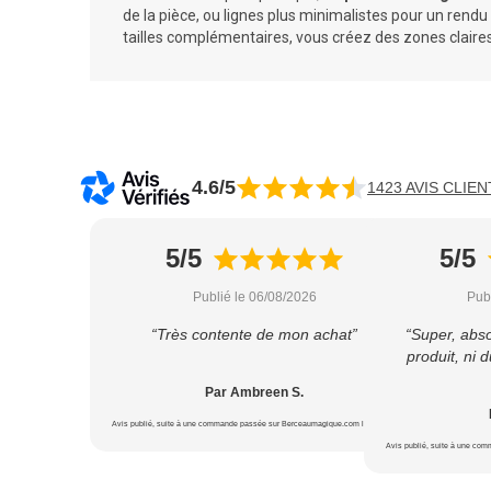
de la pièce, ou lignes plus minimalistes pour un rendu
tailles complémentaires, vous créez des zones claires e
4.6/5
1423 AVIS CLIEN
5/5
5/5
Publié le 06/08/2026
Pub
“Très contente de mon achat”
“Super, abs
produit, ni d
Par Ambreen S.
Avis publié, suite à une commande passée sur Berceaumagique.com le 18/07/2026
Avis publié, suite à une co