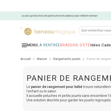
Le plus grand choix de puériculture et cadeaux pour bébé et maman
LA RENTRÉE
BRADERIE D'ÉTÉ
Idées Cad
MENU
Accueil
/
Maison
/
Rangements jouets
/
Panier de range
PANIER DE RANGEM
Le
panier de rangement pour bébé
trouve naturellem
l'enfant ou le salon.
Il accueille peluches et petits jouets sans encombrer l
Une solution discrète pour garder les jouets regroupés 