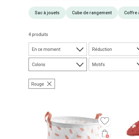
Sac à jouets
Cube de rangement
Coffre 
4 produits
En ce moment
Réduction
Coloris
Motifs
Rouge