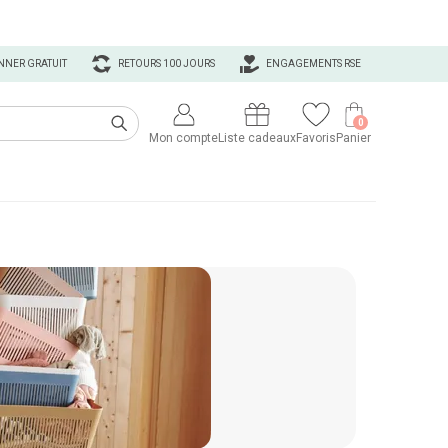
NNER GRATUIT
RETOURS 100 JOURS
ENGAGEMENTS RSE
0
Mon compte
Liste cadeaux
Favoris
Panier