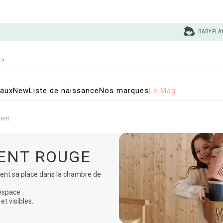
BABY PLA
eaux
New
Liste de naissance
Nos marques
Le Mag
ment
ENT ROUGE
ent sa place dans la chambre de
'espace.
et visibles.