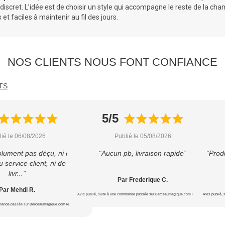
 discret. L’idée est de choisir un style qui accompagne le reste de la ch
t faciles à maintenir au fil des jours.
NOS CLIENTS NOUS FONT CONFIANCE
TS
5/5
lié le 06/08/2026
Publié le 05/08/2026
olument pas déçu, ni du
“Aucun pb, livraison rapide”
“Produ
u service client, ni de la
livr...”
Par Frederique C.
Par Mehdi R.
Avis publié, suite à une commande passée sur Berceaumagique.com le 20/07/2026
Avis publié,
mmande passée sur Berceaumagique.com le 24/07/2026