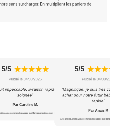
ambre sans surcharger. En multipliant les paniers de
5/5
5/5
Publié le 04/08/2026
Publié le 04/08/2026
it impeccable, livraison rapide et
“Magnifique, je suis très contente de 
soignée”
achat pour notre futur bébé ? Livrais
rapide”
Par Caroline M.
Par Anaïs P.
 suite à une commande passée sur Berceaumagique.com le 22/07/2026
Avis publié, suite à une commande passée sur Berceaumagique.com le 1