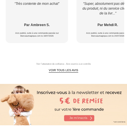
“Très contente de mon achat”
“Super, absolument pas déçu
du produit, ni du service clien
de la livr...”
Par Ambreen S.
Par Mehdi R.
Avis publié, suite à une commande passée sur
Avis publié, suite à une commande passée 
Berceaumagique.com le 18/07/2026
Berceaumagique.com le 24/07/2026
Voir l'attestation de confiance - Avis soumis à un contrôle
VOIR TOUS LES AVIS