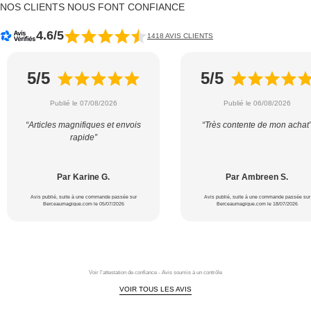
NOS CLIENTS NOUS FONT CONFIANCE
4.6/5
1418 AVIS CLIENTS
5/5
5/5
Publié le 07/08/2026
Publié le 06/08/2026
“Articles magnifiques et envois
“Très contente de mon achat
rapide”
Par Karine G.
Par Ambreen S.
Avis publié, suite à une commande passée sur
Avis publié, suite à une commande passée sur
Berceaumagique.com le 05/07/2026
Berceaumagique.com le 18/07/2026
Voir l'attestation de confiance - Avis soumis à un contrôle
VOIR TOUS LES AVIS