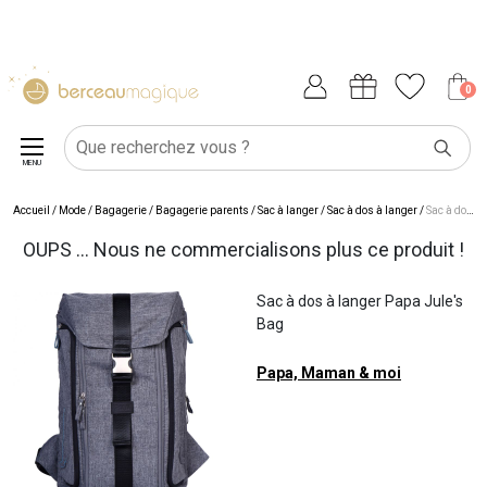
0
MENU
Accueil
/
Mode / Bagagerie
/
Bagagerie parents
/
Sac à langer
/
Sac à dos à langer
/
Sac à dos à langer Papa Jule's Bag
OUPS ... Nous ne commercialisons plus ce produit !
Sac à dos à langer Papa Jule's
Bag
Papa, Maman & moi