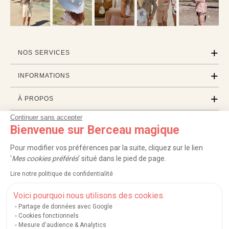
NOS SERVICES
INFORMATIONS
À PROPOS
Continuer sans accepter
PROFESSIONNELS
Bienvenue sur Berceau magique
LISTES CADEAUX
Pour modifier vos préférences par la suite, cliquez sur le lien
'
Mes cookies préférés
' situé dans le pied de page.
Lire notre politique de confidentialité
|
|
|
|
Carte cadeau
Retour 100 jours
Moyens de paiement
Zones et frais de livraison
|
|
|
|
Service après-vente
FAQ
Rappels de produits
Protection des données
Voici pourquoi nous utilisons des cookies.
|
|
Mentions légales et crédits
Conditions générales de ventes
Mes cookies
Partage de données avec Google
Cookies fonctionnels
Nos moyens de paiement sécurisés
Mesure d'audience & Analytics