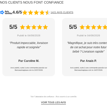
NOS CLIENTS NOUS FONT CONFIANCE
4.6/5
1421 AVIS CLIENTS
5/5
5/5
Publié le 04/08/2026
Publié le 04/08/2026
“Produit impeccable, livraison
“Magnifique, je suis très conte
rapide et soignée”
de cet achat pour notre futur
bébé ? Livraison rapide”
Par Caroline M.
Par Anaïs P.
Avis publié, suite à une commande passée sur
Avis publié, suite à une commande passée sur
Berceaumagique.com le 22/07/2026
Berceaumagique.com le 16/07/2026
Voir l'attestation de confiance - Avis soumis à un contrôle
VOIR TOUS LES AVIS