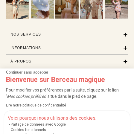
NOS SERVICES
INFORMATIONS
À PROPOS
Continuer sans accepter
PROFESSIONNELS
Bienvenue sur Berceau magique
LISTES CADEAUX
Pour modifier vos préférences par la suite, cliquez sur le lien
'
Mes cookies préférés
' situé dans le pied de page.
Lire notre politique de confidentialité
|
|
|
|
Carte cadeau
Retour 100 jours
Moyens de paiement
Zones et frais de livraison
|
|
|
|
Service après-vente
FAQ
Rappels de produits
Protection des données
Voici pourquoi nous utilisons des cookies.
|
|
Mentions légales et crédits
Conditions générales de ventes
Mes cookies
Partage de données avec Google
Cookies fonctionnels
Nos moyens de paiement sécurisés