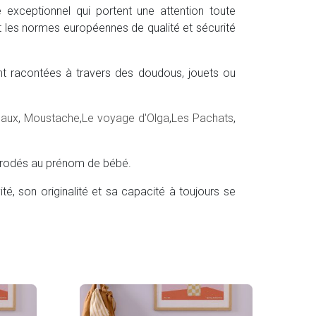
 exceptionnel qui portent une attention toute
tant les normes européennes de qualité et sécurité
nt racontées à travers des doudous, jouets ou
eaux
,
Moustache
,
Le voyage d'Olga
,
Les Pachats
,
brodés au prénom de bébé.
ité, son originalité et sa capacité à toujours se
Littl