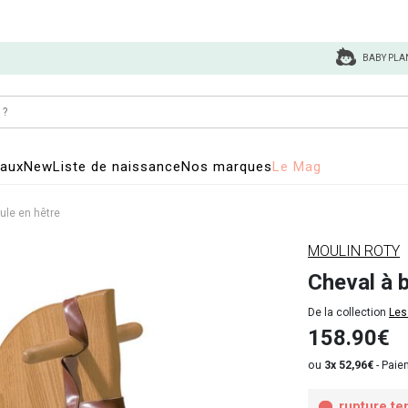
BABY PLA
eaux
New
Liste de naissance
Nos marques
Le Mag
ule en hêtre
MOULIN ROTY
Cheval à 
De la collection
Les
158.90€
ou
3x 52,96€
-
Paiem
rupture te