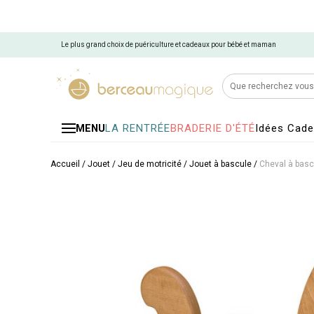
Le plus grand choix de puériculture et cadeaux pour bébé et maman
LA RENTRÉE
BRADERIE D'ÉTÉ
Idées Cad
MENU
Accueil
/
Jouet
/
Jeu de motricité
/
Jouet à bascule
/
Cheval à basc