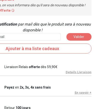
e
, on vous informera dès qu'il sera de nouveau disponible !
Offerte
i
tification
par mail dès que le produit sera à nouveau
disponible !
Valider
Ajouter à ma liste cadeaux
Livraison Relais
offerte
dès 59,90€
Details Livraison
Payez
en
2x, 3x, 4x sans frais
En savoir +
Retour
100 jours