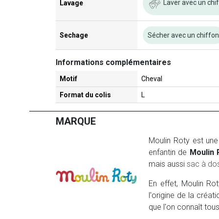
Laver avec un chi
Lavage
Sechage
Sécher avec un chiffo
Informations complémentaires
Motif
Cheval
Format du colis
L
MARQUE
Moulin Roty est une
enfantin de
Moulin 
mais aussi
sac à do
En effet, Moulin Ro
l'origine de la créa
que l'on connaît tous