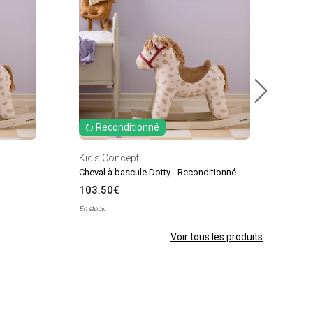
Cerf 
119
En sto
⭮ Reconditionné
Kid's Concept
Cheval à bascule Dotty - Reconditionné
103.50€
En stock
Voir tous les produits