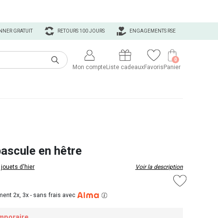
NNER GRATUIT
RETOURS 100 JOURS
ENGAGEMENTS RSE
0
Mon compte
Liste cadeaux
Favoris
Panier
bascule en hêtre
 jouets d'hier
Voir la description
ent 2x, 3x -
sans frais avec
mporaire