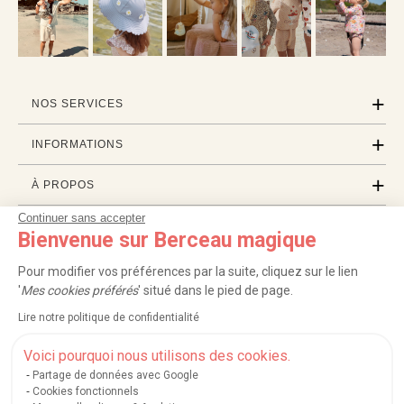
NOS SERVICES
INFORMATIONS
À PROPOS
Continuer sans accepter
PROFESSIONNELS
Bienvenue sur Berceau magique
LISTES CADEAUX
Pour modifier vos préférences par la suite, cliquez sur le lien
'
Mes cookies préférés
' situé dans le pied de page.
Lire notre politique de confidentialité
|
|
|
|
Carte cadeau
Retour 100 jours
Moyens de paiement
Zones et frais de livraison
|
|
|
|
Service après-vente
FAQ
Rappels de produits
Protection des données
Voici pourquoi nous utilisons des cookies.
|
|
Mentions légales et crédits
Conditions générales de ventes
Mes cookies
Partage de données avec Google
Cookies fonctionnels
Nos moyens de paiement sécurisés