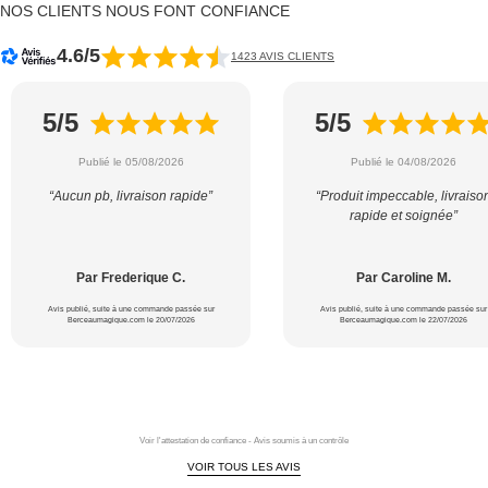
NOS CLIENTS NOUS FONT CONFIANCE
4.6/5
1423 AVIS CLIENTS
5/5
5/5
Publié le 05/08/2026
Publié le 04/08/2026
“Aucun pb, livraison rapide”
“Produit impeccable, livraiso
rapide et soignée”
Par Frederique C.
Par Caroline M.
Avis publié, suite à une commande passée sur
Avis publié, suite à une commande passée sur
Berceaumagique.com le 20/07/2026
Berceaumagique.com le 22/07/2026
Voir l'attestation de confiance - Avis soumis à un contrôle
VOIR TOUS LES AVIS