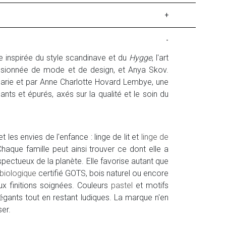
+
-
re inspirée du style scandinave et du
Hygge
, l'art
assionnée de mode et de design, et Anya Skov.
rie et par Anne Charlotte Hovard Lembye, une
nts et épurés, axés sur la qualité et le soin du
les envies de l'enfance : linge de lit et
linge de
 Chaque famille peut ainsi trouver ce dont elle a
spectueux de la planète. Elle favorise autant que
biologique
certifié GOTS, bois naturel ou encore
ux finitions soignées. Couleurs
pastel
et motifs
égants tout en restant ludiques. La marque n'en
ser.