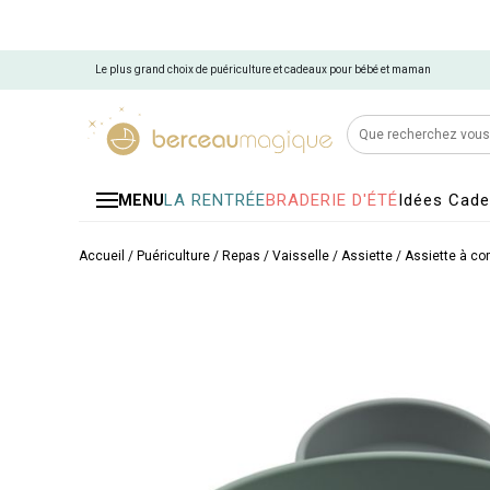
Le plus grand choix de puériculture et cadeaux pour bébé et maman
LA RENTRÉE
BRADERIE D'ÉTÉ
Idées Cad
MENU
Accueil
/
Puériculture
/
Repas
/
Vaisselle
/
Assiette
/
Assiette à c