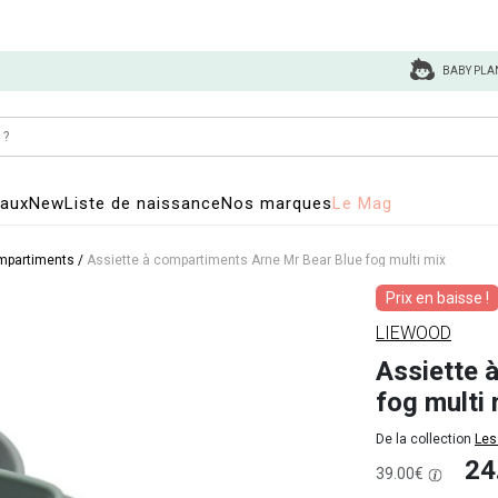
BABY PLA
eaux
New
Liste de naissance
Nos marques
Le Mag
ompartiments
/
Assiette à compartiments Arne Mr Bear Blue fog multi mix
Prix en baisse !
LIEWOOD
Assiette 
fog multi 
De la collection
Les
24
39.00€