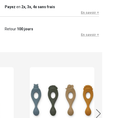
Payez
en
2x, 3x, 4x sans frais
En savoir +
Retour
100 jours
En savoir +
Lie
9.4
En sto