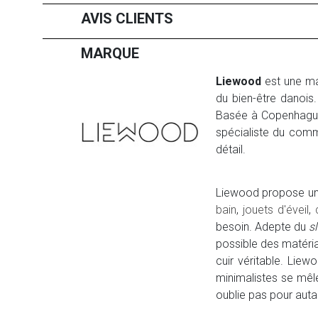
AVIS CLIENTS
MARQUE
Liewood
est une m
du bien-être danois
Basée à Copenhague
spécialiste du comme
détail.
Liewood propose une 
bain
,
jouets d'éveil
,
besoin. Adepte du
s
possible des matéri
cuir véritable. Lie
minimalistes se mêle
oublie pas pour autant