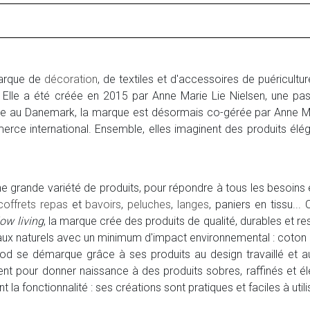
arque de
décoration
, de textiles et d'accessoires de puéricultu
. Elle a été créée en 2015 par Anne Marie Lie Nielsen, une p
 au Danemark, la marque est désormais co-gérée par Anne Ma
rce international. Ensemble, elles imaginent des produits éléga
grande variété de produits, pour répondre à tous les besoins et 
coffrets repas
et
bavoirs
,
peluches
,
langes
, paniers en tissu...
low living
, la marque crée des produits de qualité, durables et re
aux naturels avec un minimum d'impact environnemental : coton
wood se démarque grâce à ses produits au design travaillé et a
nt pour donner naissance à des produits sobres, raffinés et él
 la fonctionnalité : ses créations sont pratiques et faciles à utili