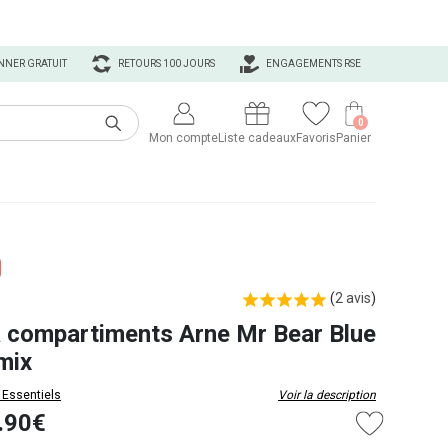
NNER GRATUIT
RETOURS 100 JOURS
ENGAGEMENTS RSE
0
Mon compte
Liste cadeaux
Favoris
Panier
(
2 avis
)
à compartiments Arne Mr Bear Blue
mix
 Essentiels
Voir la description
.90€