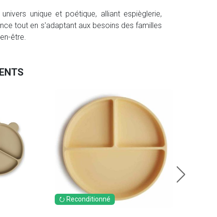
univers unique et poétique, alliant espièglerie,
nfance tout en s'adaptant aux besoins des familles
ien-être.
MENTS
Peti
Assi
14.
En sto
⭮ Reconditionné