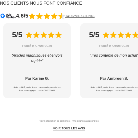
NOS CLIENTS NOUS FONT CONFIANCE
4.6/5
1418 AVIS CLIENTS
5/5
5/5
Publié le 07/08/2026
Publié le 06/08/2026
“Articles magnifiques et envois
“Très contente de mon achat
rapide”
Par Karine G.
Par Ambreen S.
Avis publié, suite à une commande passée sur
Avis publié, suite à une commande passée sur
Berceaumagique.com le 05/07/2026
Berceaumagique.com le 18/07/2026
Voir l'attestation de confiance - Avis soumis à un contrôle
VOIR TOUS LES AVIS