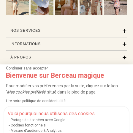
NOS SERVICES
INFORMATIONS
À PROPOS
Continuer sans accepter
PROFESSIONNELS
Bienvenue sur Berceau magique
LISTES CADEAUX
Pour modifier vos préférences par la suite, cliquez sur le lien
'
Mes cookies préférés
' situé dans le pied de page.
Lire notre politique de confidentialité
|
|
|
|
Carte cadeau
Retour 100 jours
Moyens de paiement
Zones et frais de livraison
|
|
|
|
Service après-vente
FAQ
Rappels de produits
Protection des données
Voici pourquoi nous utilisons des cookies.
|
|
Mentions légales et crédits
Conditions générales de ventes
Mes cookies
Partage de données avec Google
Cookies fonctionnels
Nos moyens de paiement sécurisés
Mesure d'audience & Analytics