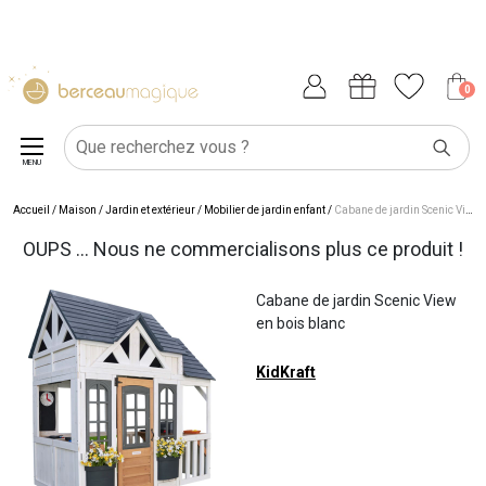
0
MENU
Accueil
/
Maison
/
Jardin et extérieur
/
Mobilier de jardin enfant
/
Cabane de jardin Scenic View en bois blanc
OUPS ... Nous ne commercialisons plus ce produit !
Cabane de jardin Scenic View
en bois blanc
KidKraft