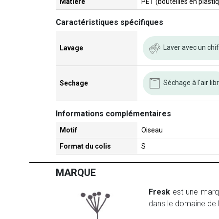
Matière
PET (bouteilles en plasti
Caractéristiques spécifiques
Laver avec un chi
Lavage
Séchage à l'air lib
Sechage
Informations complémentaires
Motif
Oiseau
Format du colis
S
MARQUE
Fresk
est une marq
dans le domaine de 