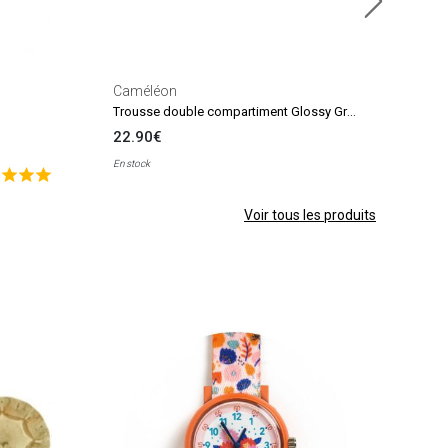
Caméléon
Trousse double compartiment Glossy Green
22.90€
En stock
Voir tous les produits
Troi
Mouf
3.9
En sto