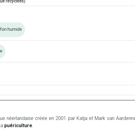
que recyclées)
ffon humide
re
ue néerlandaise créée en 2001 par Katja et Mark van Aardenne
la
puériculture
.