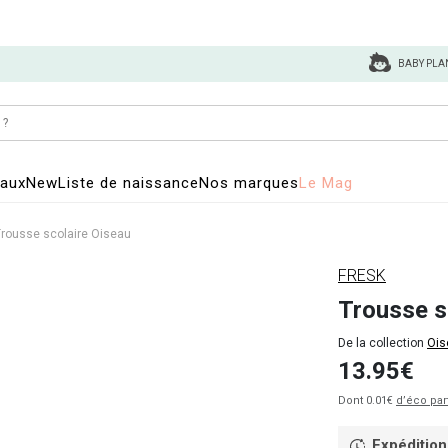
BABY PLA
eaux
New
Liste de naissance
Nos marques
Le Mag
rousse scolaire Oiseau
FRESK
Trousse s
De la collection
Ois
13.95€
Dont 0.01€
d’éco par
Expédition