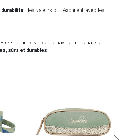
a
durabilité
, des valeurs qui résonnent avec les
Fresk, alliant style scandinave et matériaux de
es, sûrs et durables
.
E
Cam
Trou
22.
En sto