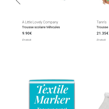
A Little Lovely Company
Tann's
Trousse scolaire Véhicules
9.90€
21.35€
En stock
En stock