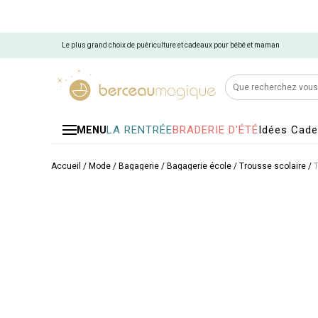
Le plus grand choix de puériculture et cadeaux pour bébé et maman
LA RENTRÉE
BRADERIE D'ÉTÉ
Idées Cad
MENU
Accueil
/
Mode / Bagagerie
/
Bagagerie école
/
Trousse scolaire
/
T