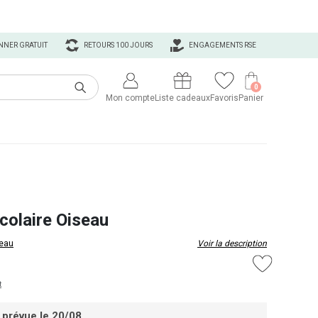
NNER GRATUIT
RETOURS 100 JOURS
ENGAGEMENTS RSE
0
Mon compte
Liste cadeaux
Favoris
Panier
colaire Oiseau
eau
Voir la description
t
 prévue le 20/08